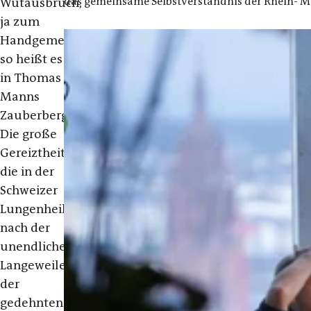
das gemeinsame Selbstverständnis der Rhein- Ma
Wutausbruch,
ja zum
Handgemenge“,
so heißt es
in
Thomas
Manns
Zauberberg.
Die große
Gereiztheit,
die in der
Schweizer
Lungenheilanstalt
nach der
unendlichen
Langeweile
der
gedehnten