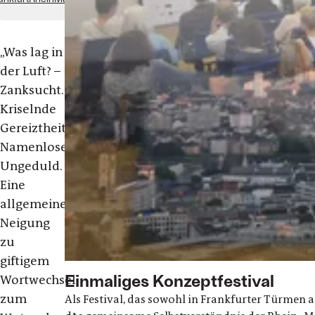
„Was lag in
der Luft? –
Zanksucht.
Kriselnde
Gereiztheit.
Namenlose
Ungeduld.
Eine
allgemeine
Neigung
zu
giftigem
Einmaliges Konzeptfestival
Wortwechsel,
zum
Als Festival, das sowohl in Frankfurter Türmen 