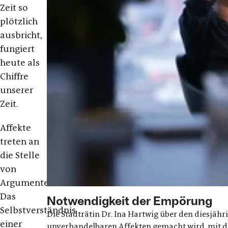
Zeit so
plötzlich
ausbricht,
fungiert
heute als
Chiffre
unserer
Zeit.
Affekte
treten an
die Stelle
von
Argumenten.
Das
Notwendigkeit der Empörung
Selbstverständnis
Die Stadträtin Dr. Ina Hartwig über den diesjäh
einer
unverhandelbaren Affekten gemacht wird, mit de