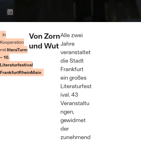
Zeigt weitere Informationen zum Bild
Foto:
Alexander
Von Zorn
Alle zwei
In
Paul Englert
Kooperation
Jahre
und Wut
mit
literaTurm
veranstaltet
– 10.
die Stadt
Literaturfestival
Frankfurt
FrankfurtRheinMain
ein großes
Literaturfest
ival. 43
Veranstaltu
ngen,
gewidmet
der
zunehmend