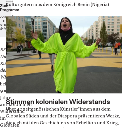
Kulturgütern aus dem Königreich Benin (Nigeria)
Zum
Programm
Kooperation
mit
enstrauch-
st-Museum
RESIST!
Die
Kunst
des
Widerstands
beleuchtet
500
Jahre
Stimmen kolonialen Widerstands
antikolonialen
Über 40 zeitgenössischen Künstler*innen aus dem
Widerstand
Globalen Süden und der Diaspora präsentieren Werke,
im
die sich mit den Geschichten von Rebellion und Krieg,
Globalen