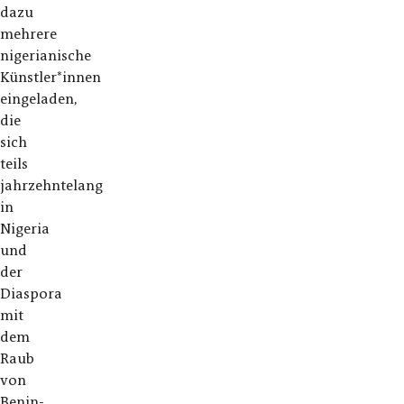
dazu
mehrere
nigerianische
Künstler*innen
eingeladen,
die
sich
teils
jahrzehntelang
in
Nigeria
und
der
Diaspora
mit
dem
Raub
von
Benin-