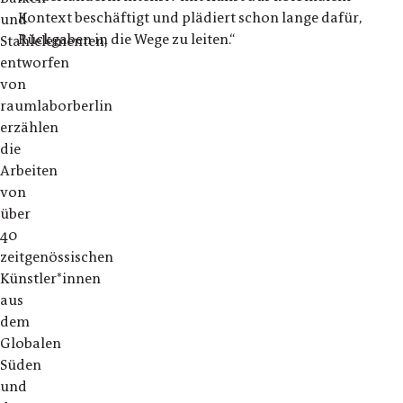
Kontext beschäftigt und plädiert schon lange dafür,
und
Rückgaben in die Wege zu leiten.“
Stahlelementen,
entworfen
von
raumlaborberlin
erzählen
die
Arbeiten
von
über
40
zeitgenössischen
Künstler*innen
aus
dem
Globalen
Süden
und