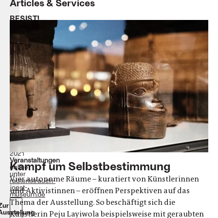
Articles & Services
RESIST!
Die
Kunst
des
Widerstands
Rautenstrauch-
Joest-
Museum
Köln
Ausstellung
vom
01.
April
–
05.
September
2021
Veranstaltungen
Kampf um Selbstbestimmung
online
unter
Vier autonome Räume – kuratiert von Künstlerinnen
rautenstrauch-
joest-
und Aktivistinnen – eröffnen Perspektiven auf das
museum.de
Thema der Ausstellung. So beschäftigt sich die
Zur
Ausstellung
Künstlerin Peju Layiwola beispielsweise mit geraubten