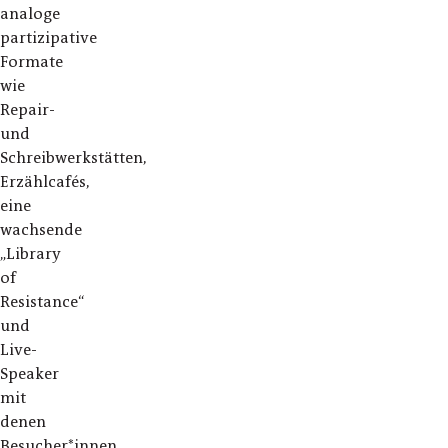
analoge
partizipative
Formate
wie
Repair-
und
Schreibwerkstätten,
Erzählcafés,
eine
wachsende
„Library
of
Resistance“
und
Live-
Speaker
mit
denen
Besucher*innen