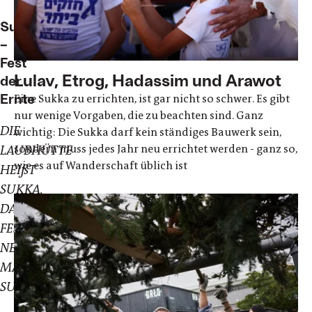
Sukkot
–
Fest
Lulav, Etrog, Hadassim und Arawot
der
Ernte
Eine Sukka zu errichten, ist gar nicht so schwer. Es gibt
nur wenige Vorgaben, die zu beachten sind. Ganz
DIE
wichtig: Die Sukka darf kein ständiges Bauwerk sein,
sondern muss jedes Jahr neu errichtet werden - ganz so,
LAUBHÜTTE
wie es auf Wanderschaft üblich ist
HEIßT
SUKKA,
DAS
FEST
NENNT
MAN
SUKKOT.