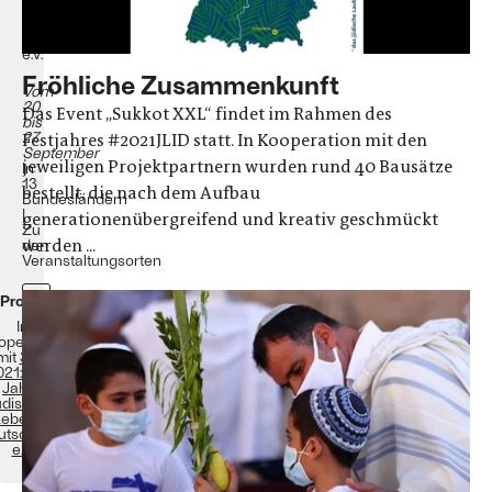
Leben
in
Deutschland
e.V.
Fröhliche Zusammenkunft
Vom
20.
Das Event „Sukkot XXL“ findet im Rahmen des
bis
27.
Festjahres #2021JLID statt. In Kooperation mit den
September
jeweiligen Projektpartnern wurden rund 40 Bausätze
In
13
bestellt, die nach dem Aufbau
Bundesländern
|
generationenübergreifend und kreativ geschmückt
Zu
werden ...
den
Veranstaltungsorten
Programm
In
operation
mit
321-
021: 1700
Jahre
üdisches
eben in
utschland
e.V.