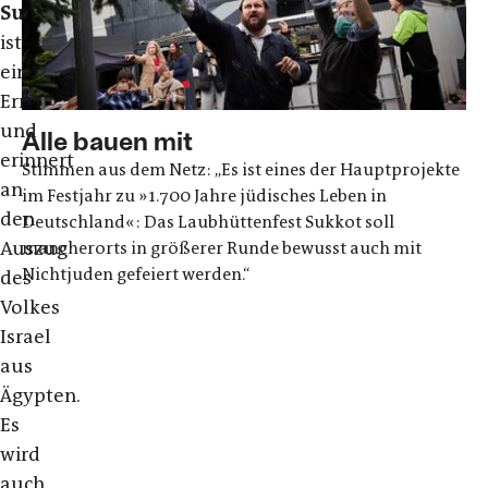
Sukkot
ist
ein
Erntedankfest
und
Alle bauen mit
erinnert
Stimmen aus dem Netz: „Es ist eines der Hauptprojekte
an
im Festjahr zu »1.700 Jahre jüdisches Leben in
den
Deutschland«: Das Laubhüttenfest Sukkot soll
Auszug
mancherorts in größerer Runde bewusst auch mit
Nichtjuden gefeiert werden.“
des
Volkes
Israel
aus
Ägypten.
Es
wird
auch