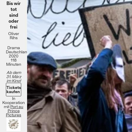
Bis wir
tot
sind
oder
frei
Oliver
Rihs
Drama
Deutschland
2020
118
Minuten
Ab dem
31. März
im Kino!
Tickets
kaufen
In
Kooperation
mit
Port au
Prince
Pictures