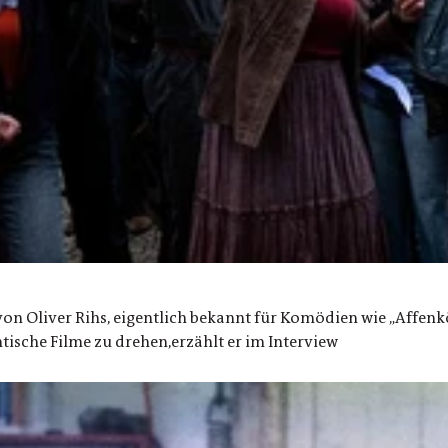
ilm von Oliver Rihs, eigentlich bekannt für Komödien wie „Aff
sche Filme zu drehen,erzählt er im Interview