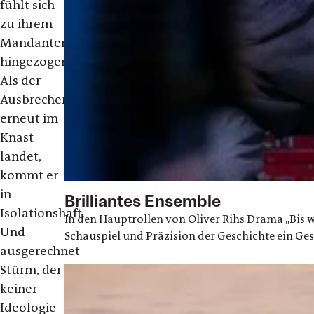
fühlt sich
zu ihrem
Mandanten
hingezogen.
Als der
Ausbrecherkönig
erneut im
Knast
landet,
kommt er
in
Brilliantes Ensemble
Isolationshaft.
In den Hauptrollen von Oliver Rihs Drama „Bis wi
Und
Schauspiel und Präzision der Geschichte ein Ges
ausgerechnet
Stürm, der
keiner
Ideologie