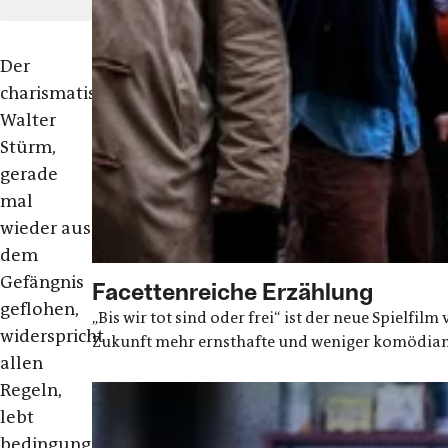
Der
charismatische
Walter
Stürm,
gerade
mal
wieder aus
dem
Gefängnis
Facettenreiche Erzählung
geflohen,
„Bis wir tot sind oder frei“ ist der neue Spielf
widerspricht
Zukunft mehr ernsthafte und weniger komödianti
allen
Regeln,
lebt
bedingungslosen