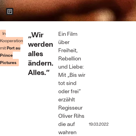
Zeigt weitere Informationen zum Bild
Heike Vollmer
(Jella Haase)
„Wir
Ein Film
In
in der linken
Kooperation
über
werden
Kommune mit
mit
Port au
Genossinnen
Freiheit,
alles
(Martina
Prince
Rebellion
Schöne-
ändern.
Pictures
Radunski, l.,
und Liebe:
und Deborah
Alles.“
Mit „Bis wir
De Lorenzo).
Foto: Philippe
tot sind
Antonello/
oder frei“
Port au Prince
Pictures
erzählt
Regisseur
Oliver Rihs
die auf
19.03.2022
wahren