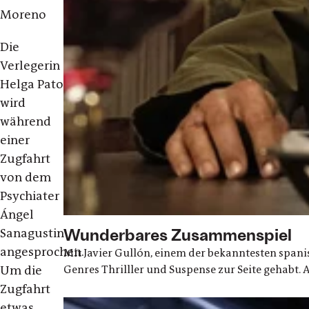
Moreno
Die
Verlegerin
Helga Pato
wird
während
einer
Zugfahrt
von dem
Psychiater
Ángel
Wunderbares Zusammenspiel
Sanagustin
angesprochen.
Mit Javier Gullón, einem der bekanntesten span
Genres Thrilller und Suspense zur Seite gehabt.
Um die
Zugfahrt
etwas