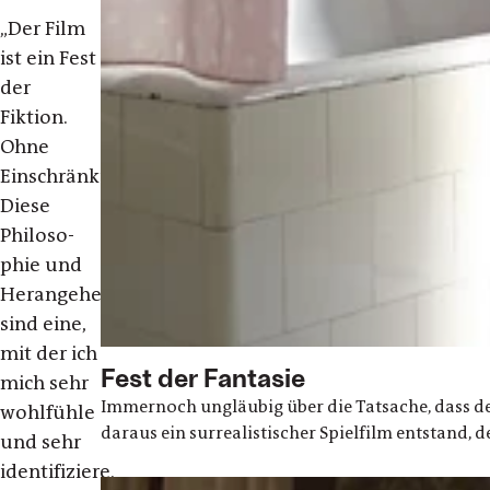
„Der Film
ist ein Fest
der
Fiktion.
Ohne
Einschränkung.
Diese
Philoso-
phie und
Herangehensweise
sind eine,
mit der ich
Fest der Fantasie
mich sehr
Immernoch ungläubig über die Tatsache, dass de
wohlfühle
daraus ein surrealistischer Spielfilm entstand, de
und sehr
identifiziere.