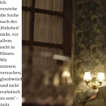
Ich
verstehe
die Suche
nach der
‚Wahrheit‘
nicht, vor
allem
nicht in
Filmen.
Wir
müssen
versuchen,
glaubwürdig
und nicht
realistisch
zu sein“ –
Aritz