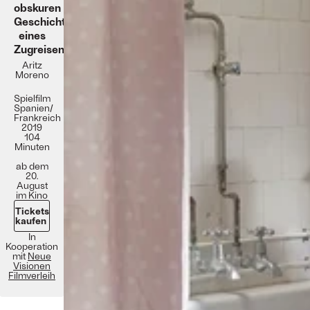
obskuren
Geschichten
eines
Zugreisenden
Aritz
Moreno
Spielfilm
Spanien/
Frankreich
2019
104
Minuten
ab dem
20.
August
im Kino
Tickets
kaufen
In
Kooperation
mit
Neue
Visionen
Filmverleih