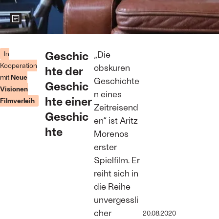
Zeigt weitere Informationen zum Bild
Hundeliebhaber
Emilio (Quim
Geschic
„Die
In
Gutiérrez) hat
Kooperation
obskuren
hte der
den einen
mit
Neue
oder anderen
Geschichte
Geschic
Abgrund zu
Visionen
n eines
bieten.
hte einer
Filmverleih
Foto: David
Zeitreisend
Herranz
Geschic
en“ ist Aritz
hte
Morenos
erster
Spielfilm. Er
reiht sich in
die Reihe
unvergessli
cher
20.08.2020