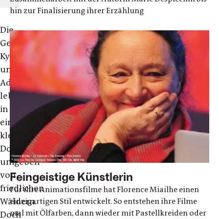
hin zur Finalisierung ihrer Erzählung
Die
Geschwister
Kyona
und
Adriel
leben
in
einem
kleinen
Dorf,
umgeben
Feingeistige Künstlerin
von
friedlichen
Für ihre Animationsfilme hat Florence Miailhe einen
Wäldern.
einzigartigen Stil entwickelt. So entstehen ihre Filme
mal mit Ölfarben, dann wieder mit Pastellkreiden oder
Doch