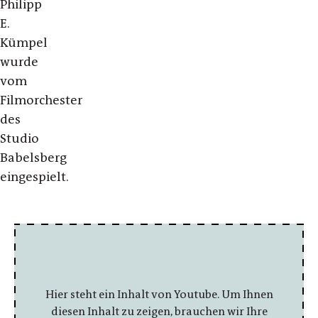
Philipp
E.
Kümpel
wurde
vom
Filmorchester
des
Studio
Babelsberg
eingespielt.
Hier steht ein Inhalt von Youtube. Um Ihnen
diesen Inhalt zu zeigen, brauchen wir Ihre