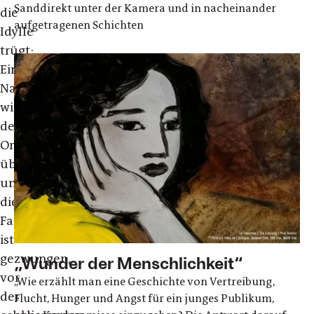
Sanddirekt unter der Kamera und in nacheinander
die
aufgetragenen Schichten
Idylle
trügt:
Eines
Nachts
wird
der
Ort
überfallen
und
die
Familie
ist
gezwungen,
„Wunder der Menschlichkeit“
vor
„Wie erzählt man eine Geschichte von Vertreibung,
der
Flucht, Hunger und Angst für ein junges Publikum,