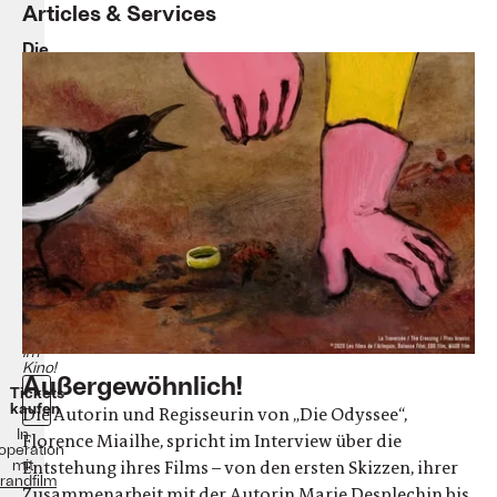
Articles & Services
Die
Odyssee
Florence
Miailhe
Drama/
Animation
Frankreich,
Deutschland,
Tschechien
2020
84
Minuten
Ab
dem
28.
April
im
Kino!
Außergewöhnlich!
Tickets
kaufen
Die Autorin und Regisseurin von „Die Odyssee“,
In
Florence Miailhe, spricht im Interview über die
operation
mit
Entstehung ihres Films – von den ersten Skizzen, ihrer
randfilm
Zusammenarbeit mit der Autorin Marie Desplechin bis