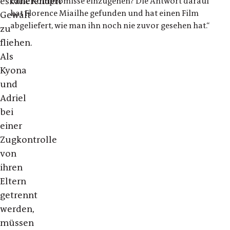
eskalierenden
ohne Kompromisse einzugehen? Die Antwort darauf
hat Florence Miailhe gefunden und hat einen Film
Gewalt
abgeliefert, wie man ihn noch nie zuvor gesehen hat.“
zu
fliehen.
Als
Kyona
und
Adriel
bei
einer
Zugkontrolle
von
ihren
Eltern
getrennt
werden,
müssen