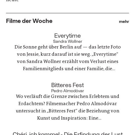
Filme der Woche
mehr
:
Everytime
Sandra Wollner
Die Sonne geht über Berlin auf — das letzte Foto
von Jessie, kurz darauf ist sie weg. „Everytime“
von Sandra Wollner erzählt vom Verlust eines
Familienmitglieds und einer Familie, die
irgendwie versucht, weiterzumachen. Ein
ungewöhnlicher Familienurlaub wird zu einem
:
Bitteres Fest
Spannungsfeld zwischen Trauer, Erinnerungen
Pedro Almodóvar
Wo verläuft die Grenze zwischen Erlebtem und
und einer Welt, die nie innehält.
Erdachtem? Filmemacher Pedro Almodóvar
untersucht in „Bitteres Fest“ die Beziehung von
Kunst und Inspiration: Eine
Werbefilmregisseurin, die mit einer Freundin
nach Lanzarote reist, um zu trauern und ein
:
Chéri, ich komme! - Die Erfindung der Lust