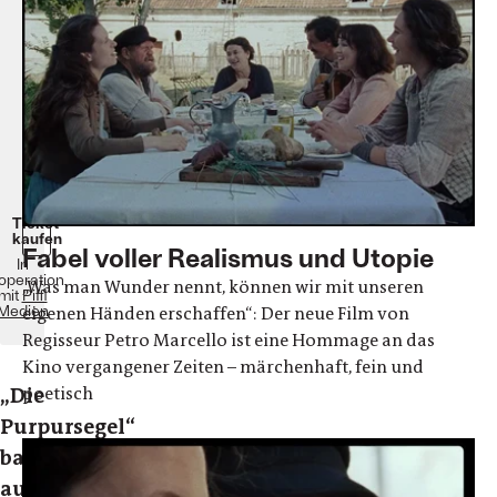
Drama
Frankreich,
Italien,
Deutschland
2022
105
Minuten
Ab
6.
Juli
im
Kino!
Ticket
kaufen
Fabel voller Realismus und Utopie
In
operation
„Was man Wunder nennt, können wir mit unseren
mit
Piffl
Medien
eigenen Händen erschaffen“: Der neue Film von
Regisseur Petro Marcello ist eine Hommage an das
Kino vergangener Zeiten – märchenhaft, fein und
„Die
poetisch
Purpursegel“
basiert
auf