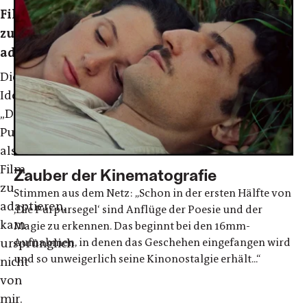
Film
zu
adaptieren?
Die
Idee,
„Die
Purpursegel“
als
Film
Zauber der Kinematografie
zu
Stimmen aus dem Netz: „Schon in der ersten Hälfte von
adaptieren,
,Die Purpursegel‘ sind Anflüge der Poesie und der
kam
Magie zu erkennen. Das beginnt bei den 16mm-
Aufnahmen, in denen das Geschehen eingefangen wird
ursprünglich
und so unweigerlich seine Kinonostalgie erhält...“
nicht
von
mir.