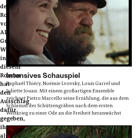
dem
Roman
von
Alexander
Grin.
Was
in
diesem
Intensives Schauspiel
Roman
Raphaël Thiéry, Noémie Lvovsky, Louis Garrel und
hat
Juliette Jouan: Mit einem großartigen Ensemble
den
zeichnet Pietro Marcello seine Erzählung, die aus dem
Ausschlag
Schlamm der Schützengräben nach dem ersten
dafür
Weltkrieg zu einer Ode an die Freiheit heranwächst
gegeben,
ihn
als