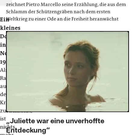
zeichnet Pietro Marcello seine Erzählung, die aus dem
Schlamm der Schützengräben nach dem ersten
Ein
Weltkrieg zu einer Ode an die Freiheit heranwächst
kleines
Dorf
in
Nordfrankreich,
1918.
Als
Raphaël
aus
dem
Krieg
zurückkehrt,
ist
„Juliette war eine unverhoffte
nichts
Entdeckung“