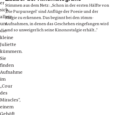
er
Stimmen aus dem Netz: „Schon in der ersten Hälfte von
sich
,Die Purpursegel‘ sind Anflüge der Poesie und der
allein
Magie zu erkennen. Das beginnt bei den 16mm-
um
Aufnahmen, in denen das Geschehen eingefangen wird
und so unweigerlich seine Kinonostalgie erhält...“
die
kleine
Juliette
kümmern.
Sie
finden
Aufnahme
im
„Cour
des
Miracles“,
einem
Gehöft