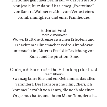
Die Sonne geht über Berlin auf — das letzte Foto
von Jessie, kurz darauf ist sie weg. „Everytime“
von Sandra Wollner erzählt vom Verlust eines
Familienmitglieds und einer Familie, die
irgendwie versucht, weiterzumachen. Ein
ungewöhnlicher Familienurlaub wird zu einem
:
Bitteres Fest
Spannungsfeld zwischen Trauer, Erinnerungen
Pedro Almodóvar
Wo verläuft die Grenze zwischen Erlebtem und
und einer Welt, die nie innehält.
Erdachtem? Filmemacher Pedro Almodóvar
untersucht in „Bitteres Fest“ die Beziehung von
Kunst und Inspiration: Eine
Werbefilmregisseurin, die mit einer Freundin
nach Lanzarote reist, um zu trauern und ein
:
Chéri, ich komme! - Die Erfindung der Lust
Regisseur, der in einer kreativen Krise steckt - zwei
Reem Kherici
Zwanzig Jahre Ehe und ein Geheimnis, das alles
Geschichten, die zunehmend verschmelzen.
verändert: Der französische Film „Chéri, ich
komme!“ erzählt von Fanny, die noch nie einen
Orgasmus hatte, und ihrem Mann Tom, der als
Ingenieur beschließt, ein Gerät für sie zu