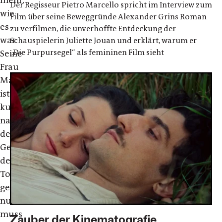
mehr,
Der Regisseur Pietro Marcello spricht im Interview zum
wie
Film über seine Beweggründe Alexander Grins Roman
es
zu verfilmen, die unverhoffte Entdeckung der
war.
Schauspielerin Juliette Jouan und erklärt, warum er
„Die Purpursegel“ als femininen Film sieht
Seine
Frau
Marie
ist
kurz
nach
der
Geburt
der
Tochter
gestorben,
nun
muss
Zauber der Kinematografie