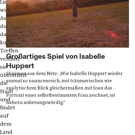
Liebe
wieder.
Aufgewühlt
durch
das
kurze
Treffen
Großartiges Spiel von Isabelle
verlässt
Huppert
sie
Stimmen aus dem Netz: „Wie Isabelle Huppert wieder
überstürzt
einmal so nuancenreich, mit träumerischen wie
die
analytischem Blick gleichermaßen mit Joan das
Stadt
Portrait einer selbstbestimmten Frau zeichnet, ist
und
nahezu anbetungswürdig.“
findet
auf
dem
Land