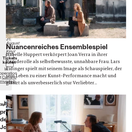
Drama
Deutschland,
Frankreich,
Irland
2022
97
Minuten
Ab
dem
31.
August
Nuancenreiches Ensemblespiel
im
Kino!
Isabelle Huppert verkörpert Joan Verra in ihrer
Tickets
Paraderolle als selbstbewusste, unnahbare Frau. Lars
kaufen
Eidinger spielt mit seinem Image als Schauspieler, der
In
operation
sein Leben zu einer Kunst–Performance macht und
t
Camino
lmverleih
glänzt als unverbesserlich stur Verliebter...
»À
propos
de
Joan«