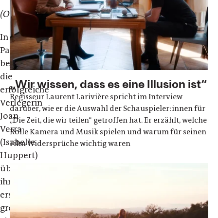
(Originaltitel)
In
Paris
begegnet
die
„Wir wissen, dass es eine Illusion ist“
erfolgreiche
Regisseur Laurent Larivière spricht im Interview
Verlegerin
darüber, wie er die Auswahl der Schauspieler:innen für
Joan
„Die Zeit, die wir teilen“ getroffen hat. Er erzählt, welche
Verra
Rolle Kamera und Musik spielen und warum für seinen
(Isabelle
Film Widersprüche wichtig waren
Huppert)
überraschend
ihrer
ersten
großen