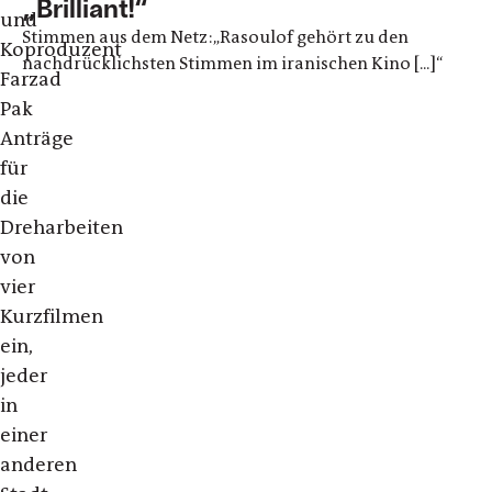
„Brilliant!“
und
Stimmen aus dem Netz:„Rasoulof gehört zu den
Koproduzent
nachdrücklichsten Stimmen im iranischen Kino [...]“
Farzad
Pak
Anträge
für
die
Dreharbeiten
von
vier
Kurzfilmen
ein,
jeder
in
einer
anderen