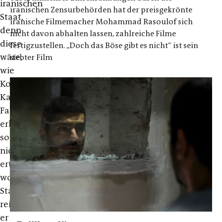
iranischen
iranischen Zensurbehörden hat der preisgekrönte
Staat,
iranische Filmemacher Mohammad Rasoulof sich
denn
nicht davon abhalten lassen, zahlreiche Filme
diese
fertigzustellen. „Doch das Böse gibt es nicht“ ist sein
wäre,
siebter Film
wie
Koproduzent
Kaveh
Farnam
erklärte,
sowieso
nicht
erteilt
worden.
Stattdessen
reichten
er