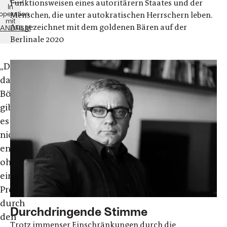
Funktionsweisen eines autoritärern Staates und der
In
operation
Menschen, die unter autokratischen Herrschern leben.
mit
Ausgezeichnet mit dem goldenen Bären auf der
ANDFILM
Berlinale 2020
„Doch
das
Böse
gibt
es
nicht“
entstand
ohne
eine
Produktionsgenehmigung
durch
Durchdringende Stimme
den
Trotz immenser Einschränkungen durch die