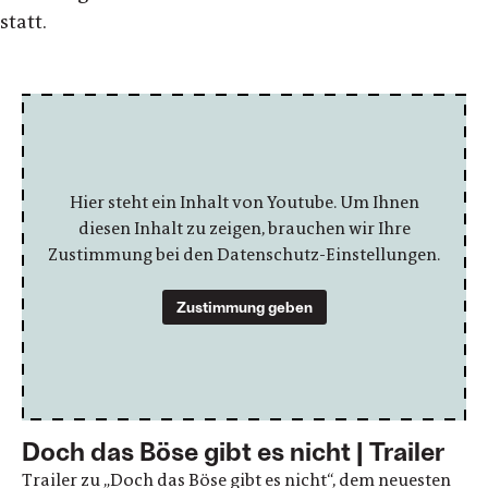
statt.
Hier steht ein Inhalt von Youtube. Um Ihnen
diesen Inhalt zu zeigen, brauchen wir Ihre
Zustimmung bei den Datenschutz-Einstellungen.
Zustimmung geben
Doch das Böse gibt es nicht | Trailer
Trailer zu „Doch das Böse gibt es nicht“, dem neuesten