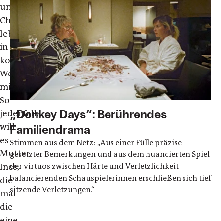
und
Charlotte
leben
in
konstantem
Wettbewerb
miteinander.
So
„Donkey Days“: Berührendes
jedenfalls
will
Familiendrama
es
Stimmen aus dem Netz: „Aus einer Fülle präzise
Mutter
gesetzter Bemerkungen und aus dem nuancierten Spiel
Ines,
der virtuos zwischen Härte und Verletzlichkeit
balancierenden Schauspielerinnen erschließen sich tief
die
sitzende Verletzungen.“
mal
die
eine