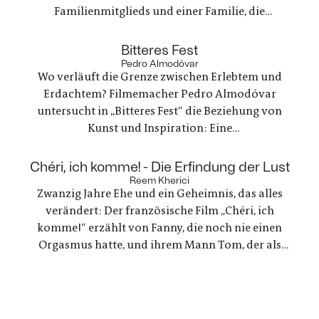
Familienmitglieds und einer Familie, die
irgendwie versucht, weiterzumachen. Ein
ungewöhnlicher Familienurlaub wird zu einem
:
Bitteres Fest
Spannungsfeld zwischen Trauer, Erinnerungen
Pedro Almodóvar
Wo verläuft die Grenze zwischen Erlebtem und
und einer Welt, die nie innehält.
Erdachtem? Filmemacher Pedro Almodóvar
untersucht in „Bitteres Fest“ die Beziehung von
Kunst und Inspiration: Eine
Werbefilmregisseurin, die mit einer Freundin
nach Lanzarote reist, um zu trauern und ein
:
Chéri, ich komme! - Die Erfindung der Lust
Regisseur, der in einer kreativen Krise steckt - zwei
Reem Kherici
Zwanzig Jahre Ehe und ein Geheimnis, das alles
Geschichten, die zunehmend verschmelzen.
verändert: Der französische Film „Chéri, ich
komme!“ erzählt von Fanny, die noch nie einen
Orgasmus hatte, und ihrem Mann Tom, der als
Ingenieur beschließt, ein Gerät für sie zu
entwickeln. Eine Liebesgeschichte, die mit den
Tabus rund um den weiblichen Orgasmus bricht
und revolutionäre neue Wege geht.