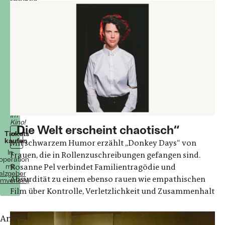
Days
Rosanne
Pel
Tragikomödie,
Familiendrama
Niederlande/Deutschland
2025
108
Minuten
Ab
25.
Juni
2026
im
Kino!
„Die Welt erscheint chaotisch“
Tickets
kaufen
Mit schwarzem Humor erzählt „Donkey Days“ von
In
Frauen, die in Rollenzuschreibungen gefangen sind.
operation
mit
Rosanne Pel verbindet Familientragödie und
alzgeber
Absurdität zu einem ebenso rauen wie empathischen
lmverleih)
Film über Kontrolle, Verletzlichkeit und Zusammenhalt
Anna