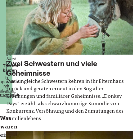
Pel
Tragikomödie,
Familiendrama
Niederlande/Deutschland
2025
108
Minuten
Ab
25.
Juni
2026
im
Kino!
Zwei Schwestern und viele
Tickets
kaufen
Geheimnisse
In
Zwei ungleiche Schwestern kehren in ihr Elternhaus
operation
mit
zurück und geraten erneut in den Sog alter
alzgeber
lmverleih)
Kränkungen und familiärer Geheimnisse. „Donkey
Days“ erzählt als schwarzhumorige Komödie von
Konkurrenz, Versöhnung und den Zumutungen des
Was
Familienlebens
waren
einige