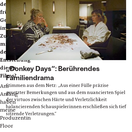
der
frühen
Gespräche
im
Zusammenhang
mit
der
Entstehung
„Donkey Days“: Berührendes
dieses
Films?
Familiendrama
Stimmen aus dem Netz: „Aus einer Fülle präzise
Am
gesetzter Bemerkungen und aus dem nuancierten Spiel
Anfang
der virtuos zwischen Härte und Verletzlichkeit
haben
balancierenden Schauspielerinnen erschließen sich tief
meine
sitzende Verletzungen.“
Produzentin
Floor