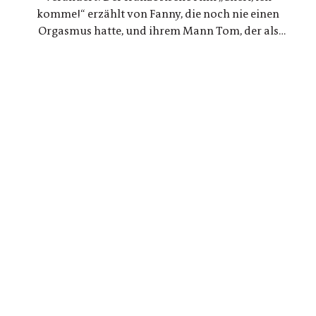
komme!“ erzählt von Fanny, die noch nie einen
Orgasmus hatte, und ihrem Mann Tom, der als
Ingenieur beschließt, ein Gerät für sie zu
entwickeln. Eine Liebesgeschichte, die mit den
Tabus rund um den weiblichen Orgasmus bricht
und revolutionäre neue Wege geht.