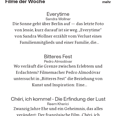
Filme der Woche
mehr
:
Everytime
Sandra Wollner
Die Sonne geht über Berlin auf — das letzte Foto
von Jessie, kurz darauf ist sie weg. „Everytime“
von Sandra Wollner erzählt vom Verlust eines
Familienmitglieds und einer Familie, die
irgendwie versucht, weiterzumachen. Ein
ungewöhnlicher Familienurlaub wird zu einem
:
Bitteres Fest
Spannungsfeld zwischen Trauer, Erinnerungen
Pedro Almodóvar
Wo verläuft die Grenze zwischen Erlebtem und
und einer Welt, die nie innehält.
Erdachtem? Filmemacher Pedro Almodóvar
untersucht in „Bitteres Fest“ die Beziehung von
Kunst und Inspiration: Eine
Werbefilmregisseurin, die mit einer Freundin
nach Lanzarote reist, um zu trauern und ein
:
Chéri, ich komme! - Die Erfindung der Lust
Regisseur, der in einer kreativen Krise steckt - zwei
Reem Kherici
Zwanzig Jahre Ehe und ein Geheimnis, das alles
Geschichten, die zunehmend verschmelzen.
verändert: Der französische Film „Chéri, ich