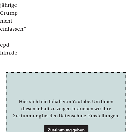
jährige
Grump
nicht
einlassen.“
–
epd-
film.de
Hier steht ein Inhalt von Youtube. Um Ihnen
diesen Inhalt zu zeigen, brauchen wir Ihre
Zustimmung bei den Datenschutz-Einstellungen.
Zustimmung geben