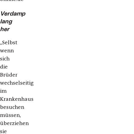
Verdamp
lang
her
„
Selbst
wenn
sich
die
Brüder
wechselseitig
im
Krankenhaus
besuchen
müssen,
überziehen
sie