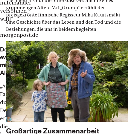
Viel mehr als nur die bittersüße Geschichte eines
miteinander
grummeligen Alten: Mit „Grump“ erzählt der
versöhnen
preisgekrönte finnische Regisseur Mika Kaurismäki
will!“
eine Geschichte über das Leben und den Tod und die
–
Beziehungen, die uns in beidem begleiten
morgenpost.de
Der
ewig
missmutige
Alter
„
Auf
Fahrt
durch
Deutschland
erleben
die
Großartige Zusammenarbeit