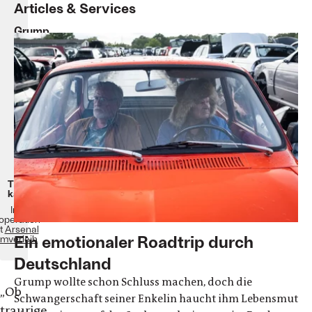
Articles & Services
Grump
Mika
Kaurismäki
D/FIN
2022
109
Minuten
Ab
dem
24.
November
im
Kino!
Ticket
kaufen
In
operation
t
Arsenal
Ein emotionaler Roadtrip durch
lmverleih
Deutschland
Grump wollte schon Schluss machen, doch die
„
Ob
Schwangerschaft seiner Enkelin haucht ihm Lebensmut
traurige