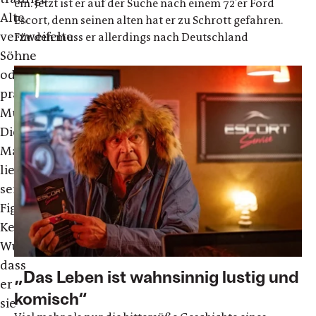
ein. Jetzt ist er auf der Suche nach einem 72'er Ford
Alte,
Escort, denn seinen alten hat er zu Schrott gefahren.
verzweifelte
Für den muss er allerdings nach Deutschland
Söhne
oder
praktische
Mütter:
Dieser
Mann
liebt
seine
Figuren.
Kein
Wunder,
dass
„Das Leben ist wahnsinnig lustig und
er
komisch“
sie