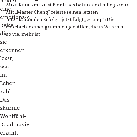
beiden
Mika Kaurismäki ist Finnlands bekanntester Regisseur.
eine
Mit „Master Cheng“ feierte seinen letzten
emotionale
internationalen Erfolg – jetzt folgt „Grump“: Die
Reise,
Geschichte eines grummeligen Alten, die in Wahrheit
die
so viel mehr ist
sie
erkennen
lässt,
was
im
Leben
zählt.
Das
skurrile
Wohlfühl-
Roadmovie
erzählt