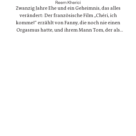
Regisseur, der in einer kreativen Krise steckt - zwei
Reem Kherici
Zwanzig Jahre Ehe und ein Geheimnis, das alles
Geschichten, die zunehmend verschmelzen.
verändert: Der französische Film „Chéri, ich
komme!“ erzählt von Fanny, die noch nie einen
Orgasmus hatte, und ihrem Mann Tom, der als
Ingenieur beschließt, ein Gerät für sie zu
entwickeln. Eine Liebesgeschichte, die mit den
Tabus rund um den weiblichen Orgasmus bricht
und revolutionäre neue Wege geht.