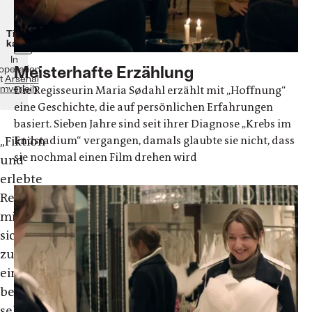
im
Kino!
Tickets
kaufen
In
Meisterhafte Erzählung
operation
t
Arsenal
lmverleih
Die Regisseurin Maria Sødahl erzählt mit „Hoffnung“
eine Geschichte, die auf persönlichen Erfahrungen
basiert. Sieben Jahre sind seit ihrer Diagnose „Krebs im
Endstadium“ vergangen, damals glaubte sie nicht, dass
„
Fiktion
sie nochmal einen Film drehen wird
und
erlebte
Realität
mischen
sich
zu
einer
bewegenden,
sehr