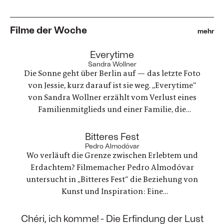
Filme der Woche
mehr
:
Everytime
Sandra Wollner
Die Sonne geht über Berlin auf — das letzte Foto
von Jessie, kurz darauf ist sie weg. „Everytime“
von Sandra Wollner erzählt vom Verlust eines
Familienmitglieds und einer Familie, die
irgendwie versucht, weiterzumachen. Ein
ungewöhnlicher Familienurlaub wird zu einem
:
Bitteres Fest
Spannungsfeld zwischen Trauer, Erinnerungen
Pedro Almodóvar
Wo verläuft die Grenze zwischen Erlebtem und
und einer Welt, die nie innehält.
Erdachtem? Filmemacher Pedro Almodóvar
untersucht in „Bitteres Fest“ die Beziehung von
Kunst und Inspiration: Eine
Werbefilmregisseurin, die mit einer Freundin
nach Lanzarote reist, um zu trauern und ein
:
Chéri, ich komme! - Die Erfindung der Lust