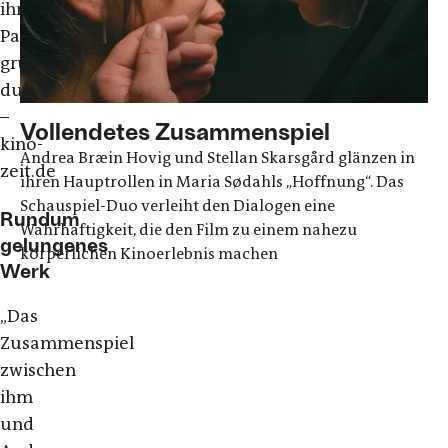
ihres
Partners
gründlich
durchrüttelt.“
–
Vollendetes Zusammenspiel
kino-
Andrea Bræin Hovig und Stellan Skarsgård glänzen in
zeit.de
ihren Hauptrollen in Maria Sødahls „Hoffnung“. Das
Schauspiel-Duo verleiht den Dialogen eine
Rundum
Wahrhaftigkeit, die den Film zu einem nahezu
gelungenes
körperlichen Kinoerlebnis machen
Werk
„Das
Zusammenspiel
zwischen
ihm
und