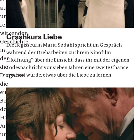
authentisch
und
reif
wirkenden
Crashkurs Liebe
Geschichte,
Die Regisseurin Maria Sødahl spricht im Gespräch
in
während der Dreharbeiten zu ihrem Kinofilm
der
„Hoffnung“ über die Einsicht, dass ihr mit der eigenen
die
Todesnachricht vor sieben Jahren eine zweite Chance
eröffnet wurde, etwas über die Liebe zu lernen
Diagnose
die
eingeschlafene
Beziehung
der
Hauptfigur
Anja
und