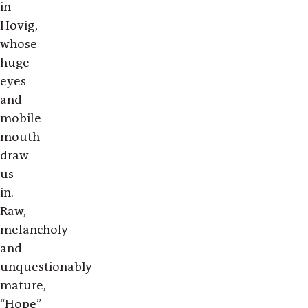
in
Hovig,
whose
huge
eyes
and
mobile
mouth
draw
us
in.
Raw,
melancholy
and
unquestionably
mature,
“Hope”