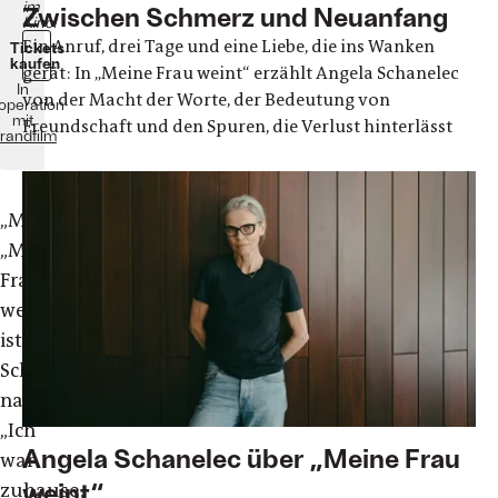
im
Zwischen Schmerz und Neuanfang
Kino!
Ein Anruf, drei Tage und eine Liebe, die ins Wanken
Tickets
kaufen
gerät: In „Meine Frau weint“ erzählt Angela Schanelec
In
von der Macht der Worte, der Bedeutung von
operation
mit
Freundschaft und den Spuren, die Verlust hinterlässt
randfilm
„Mit
„Meine
Frau
weint“
ist
Schanelec
nach
„Ich
Angela Schanelec über „Meine Frau
war
weint“
zuhause,