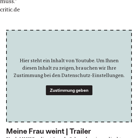
muss.“
critic.de
Hier steht ein Inhalt von Youtube. Um Ihnen
diesen Inhalt zu zeigen, brauchen wir Ihre
Zustimmung bei den Datenschutz-Einstellungen.
Zustimmung geben
Meine Frau weint | Trailer