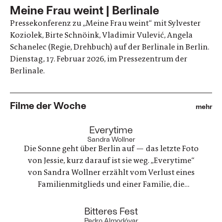
Meine Frau weint | Berlinale
Pressekonferenz zu „Meine Frau weint“ mit Sylvester
Koziolek, Birte Schnöink, Vladimir Vulević, Angela
Schanelec (Regie, Drehbuch) auf der Berlinale in Berlin.
Dienstag, 17. Februar 2026, im Pressezentrum der
Berlinale.
Filme der Woche
mehr
:
Everytime
Sandra Wollner
Die Sonne geht über Berlin auf — das letzte Foto
von Jessie, kurz darauf ist sie weg. „Everytime“
von Sandra Wollner erzählt vom Verlust eines
Familienmitglieds und einer Familie, die
irgendwie versucht, weiterzumachen. Ein
ungewöhnlicher Familienurlaub wird zu einem
:
Bitteres Fest
Spannungsfeld zwischen Trauer, Erinnerungen
Pedro Almodóvar