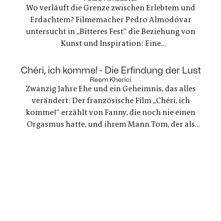
Wo verläuft die Grenze zwischen Erlebtem und
und einer Welt, die nie innehält.
Erdachtem? Filmemacher Pedro Almodóvar
untersucht in „Bitteres Fest“ die Beziehung von
Kunst und Inspiration: Eine
Werbefilmregisseurin, die mit einer Freundin
nach Lanzarote reist, um zu trauern und ein
:
Chéri, ich komme! - Die Erfindung der Lust
Regisseur, der in einer kreativen Krise steckt - zwei
Reem Kherici
Zwanzig Jahre Ehe und ein Geheimnis, das alles
Geschichten, die zunehmend verschmelzen.
verändert: Der französische Film „Chéri, ich
komme!“ erzählt von Fanny, die noch nie einen
Orgasmus hatte, und ihrem Mann Tom, der als
Ingenieur beschließt, ein Gerät für sie zu
entwickeln. Eine Liebesgeschichte, die mit den
Tabus rund um den weiblichen Orgasmus bricht
und revolutionäre neue Wege geht.