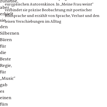
zuhause,
europäischen Autorenkinos. In „Meine Frau weint“
aber…“
verbindet sie präzise Beobachtung mit poetischer
erhielt
Bildsprache und erzählt von Sprache, Verlust und den
sie
leisen Verschiebungen im Alltag
den
Silbernen
Bären
für
die
Beste
Regie,
für
„Music“
gab
es
einen
fürs