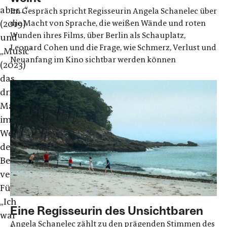
aber…“
Im Gespräch spricht Regisseurin Angela Schanelec über
(2019)
die Macht von Sprache, die weißen Wände und roten
Wunden ihres Films, über Berlin als Schauplatz,
und
Leonard Cohen und die Frage, wie Schmerz, Verlust und
„Music“
Neuanfang im Kino sichtbar werden können
(2023)
das
dritte
Mal
im
Wettbewerb
der
Berlinale
vertreten.
Für
„Ich
Eine Regisseurin des Unsichtbaren
war
Angela Schanelec zählt zu den prägenden Stimmen des