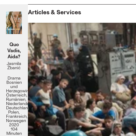
Articles & Services
Quo
Vadis,
Aida?
Jasmila
Žbanić
Drama
Bosnien
und
Herzegowina,
Österreich,
Rumänien,
Niederlande,
Deutschland,
Polen,
Frankreich,
Norwegen
2020
104
Minuten