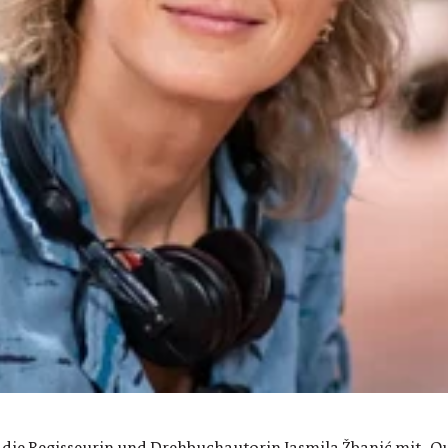
die Regisseurin und Drehbuchautorin Jasmila Žbanić mit „Quo