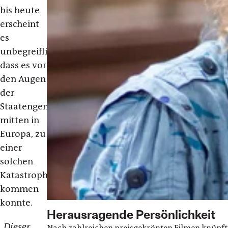
bis heute
erscheint
es
unbegreiflich,
dass es vor
den Augen
der
Staatengemeinschaft,
mitten in
Europa, zu
einer
solchen
Katastrophe
kommen
konnte.
Herausragende Persönlichkeit
„Dieser
Nach zahlreichen preisgekrönten Filmen knüpft 