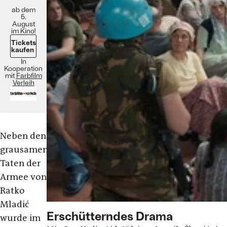
ab dem
5.
August
im Kino!
Tickets
kaufen
In
Kooperation
mit
Farbfilm
Verleih
Neben den
grausamen
Taten der
Armee von
Ratko
Mladić
Erschütterndes Drama
wurde im