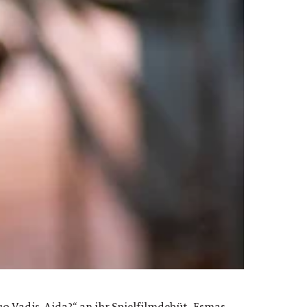
 Vadis, Aida?“ an ihr Spielfilmdebüt „Esmas