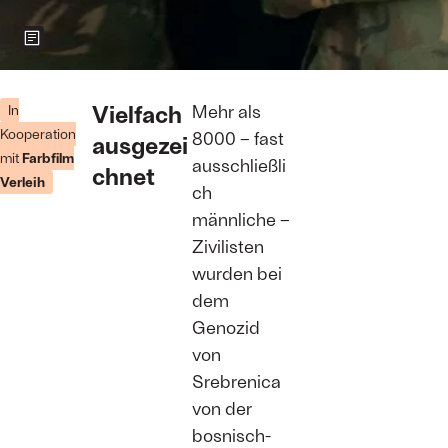
Zeigt weitere Informationen zum Bild
Aus „Quo
Vadis, Aida?“
Vielfach
Mehr als
In
Foto: Christine
Kooperation
8000 – fast
ausgezei
A. Maier
mit
Farbfilm
ausschließli
chnet
Verleih
ch
männliche –
Zivilisten
wurden bei
dem
Genozid
von
Srebrenica
von der
bosnisch-