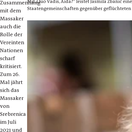
Mit„Quo Vadis, Aida?“ leistet Jasmila Žbanić ei
Zusammenhang
Staatengemeinschaften gegenüber geflüchteten 
mit dem
Massaker
auch die
Rolle der
Vereinten
Nationen
scharf
kritisiert.
Zum 26.
Mal jährt
sich das
Massaker
von
Srebrenica
im Juli
2021 und