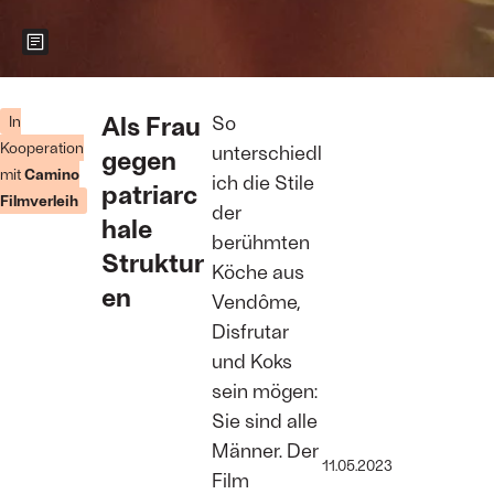
Zeigt weitere Informationen zum Bild
Die Köchin
Agnes
Als Frau
So
In
Foto: Camino
Kooperation
unterschiedl
gegen
Filmverleih
mit
Camino
ich die Stile
patriarc
Filmverleih
der
hale
berühmten
Struktur
Köche aus
en
Vendôme,
Disfrutar
und Koks
sein mögen:
Sie sind alle
Männer. Der
11.05.2023
Film