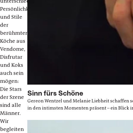
unterschiedlich
Persönlichkeiten
und Stile
der
berühmten
Köche aus
Vendome,
Disfrutar
und Koks
auch sein
mögen:
Die Stars
Sinn fürs Schöne
der Szene
Gereon Wentzel und Melanie Liebheit schaffen 
sind alle
in den intimsten Momenten präsent – ein Blick i
Männer.
Wir
begleiten