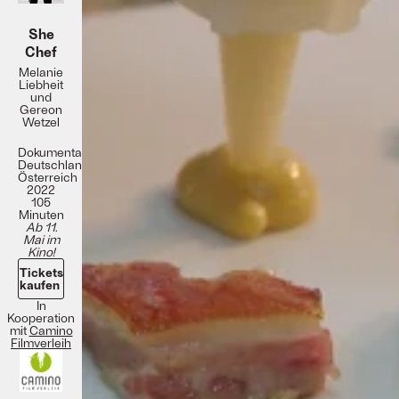
She
Chef
Melanie
Liebheit
und
Gereon
Wetzel
Dokumentarfilm
Deutschland,
Österreich
2022
105
Minuten
Ab 11.
Mai im
Kino!
Tickets
kaufen
In
Kooperation
mit
Camino
Filmverleih