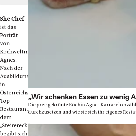
She Chef
ist das
Porträt
von
Kochweltmeisterin
Agnes.
Nach der
Ausbildung
in
Österreichs
„Wir schenken Essen zu wenig 
Top-
Die preisgekrönte Köchin Agnes Karrasch erzählt
Restaurant,
durchzusetzen und wie sie sich ihr eigenes Resta
dem
„Steirereck“,
begibt sich