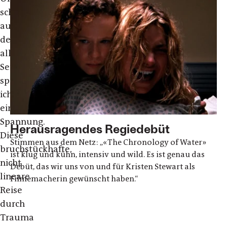
schon
auf
der
allerersten
Seite
spürte
ich
eine
Spannung.
Herausragendes Regiedebüt
Diese
Stimmen aus dem Netz: „«The Chronology of Water»
bruchstückhafte,
ist klug und kühn, intensiv und wild. Es ist genau das
nicht
Debüt, das wir uns von und für Kristen Stewart als
lineare
Filmemacherin gewünscht haben.“
Reise
durch
Trauma