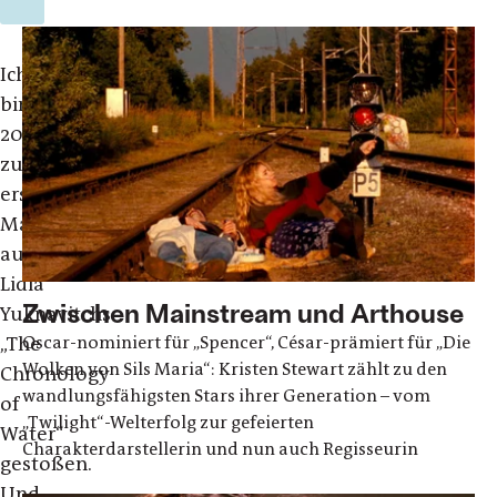
Ich
bin
2017
zum
ersten
Mal
auf
Lidia
Zwischen Mainstream und Arthouse
Yuknavitchs
Oscar-nominiert für „Spencer“, César-prämiert für „Die
„The
Wolken von Sils Maria“: Kristen Stewart zählt zu den
Chronology
wandlungsfähigsten Stars ihrer Generation – vom
of
„Twilight“-Welterfolg zur gefeierten
Water“
Charakterdarstellerin und nun auch Regisseurin
gestoßen.
Und