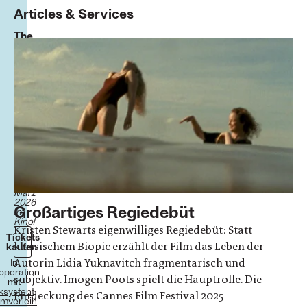
Articles & Services
The
Chronology
of
Water
Kristen
Stewart
Biopic
USA/Frankreich/Lettland
2025
128
Minuten
Ab
5.
März
2026
Großartiges Regiedebüt
im
Kino!
Kristen Stewarts eigenwilliges Regiedebüt: Statt
Tickets
klassischem Biopic erzählt der Film das Leben der
kaufen
Autorin Lidia Yuknavitch fragmentarisch und
In
operation
subjektiv. Imogen Poots spielt die Hauptrolle. Die
mit
ksystent
Entdeckung des Cannes Film Festival 2025
lmverleih