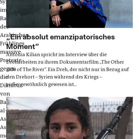
Syrien
im
Rahmen
des
Arabischen
„Ein absolut emanzipatorisches
Frühlings
Moment“
massive
Antonia Kilian spricht im Interview über die
Proteste
Dreharbeiten zu ihrem Dokumentarfilm „The Other
gegen
Side of The River“. Ein Dreh, der nicht nur in Bezug auf
die
den Drehort – Syrien während des Kriegs –
außergewöhnlich gewesen ist...
Diktatur
von
Baschar
al-
Assad.
Assad
mobilisierte