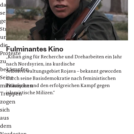
daraufhin
seine
gesamte
Streitmacht,
um
die
Fulminantes Kino
Proteste
„Kilian ging für Recherche und Dreharbeiten ein Jahr
zu
nach Nordsyrien, ins kurdische
bekämpfen.
Selbstverwaltungsgebiet Rojava – bekannt geworden
Seine
durch seine Basisdemokratie nach feministischen
militärischen
Prinzipien und den erfolgreichen Kampf gegen
islamistische Milizen.“
Truppen
zogen
sich
aus
dem