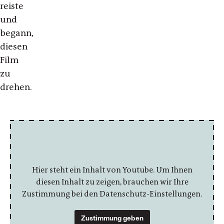
reiste
und
begann,
diesen
Film
zu
drehen.
Hier steht ein Inhalt von Youtube. Um Ihnen
diesen Inhalt zu zeigen, brauchen wir Ihre
Zustimmung bei den Datenschutz-Einstellungen.
Zustimmung geben