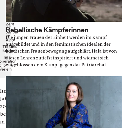
2021
92
Minuten
Ab
dem
Rebellische Kämpferinnen
27.
Januar
im
Die jungen Frauen der Einheit werden im Kampf
Kino!
ausgebildet und in den feministischen Idealen der
Tickets
kurdischen Frauenbewegung aufgeklärt. Hala ist von
kaufen
In
diesen Lehren zutiefst inspiriert und widmet sich
operation
entschlossen dem Kampf gegen das Patriarchat
t
jip film &
verleih
Im
Jahr
2011
begannen
in