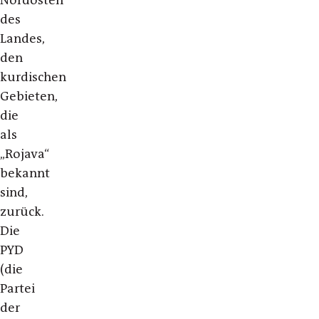
Nordosten
des
Landes,
den
kurdischen
Gebieten,
die
als
„Rojava“
bekannt
sind,
zurück.
Die
PYD
(die
Partei
der