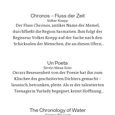
Die elektronischen Klänge verheißen einen
Ausweg aus der konservativen Dorfgemeinschaft.
:
Leider ist die nächste Disco unerreichbar weit
Chronos – Fluss der Zeit
Volker Koepp
entfernt
Der Fluss Chronos, antiker Name der Memel,
durchfließt die Region Sarmatien. Ihm folgt der
Regisseur Volker Koepp auf der Suche nach den
Schicksalen der Menschen, die an diesen Ufern
leben – und kehrt dabei immer wieder zu jenen
zurück, die seine früheren Filme geprägt haben
:
Un Poeta
Simón Mesa Soto
Oscars Besessenheit von der Poesie hat ihn zum
Klischee des gescheiterten Dichters gemacht –
launisch, betrunken, pleite. Als er der talentierten
Teenagerin Yurlady begegnet, keimt Hoffnung
auf. Doch sein Plan, sie beim Poesiefestival
vorzustellen, droht zum nächsten Fehltritt zu
:
The Chronology of Water
werden
Kristen Stewart