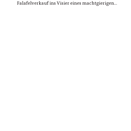
Falafelverkauf ins Visier eines machtgierigen
Polizisten. Jahre später spielt Yahya in einem
Actionfilm mit echten Waffen – und die Grenze
zwischen Spiel und tödlichem Ernst verwischt