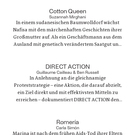
Mit kreativer Boshaftigkeit nistet er sich ein – in
:
den Machtstrukturen dieser Familie und ihrem
Cotton Queen
Suzannah Mirghani
großen Luxus
In einem sudanesischen Baumwolldorf wächst
Nafisa mit den märchenhaften Geschichten ihrer
Großmutter auf. Als ein Geschäftsmann aus dem
Ausland mit genetisch verändertem Saatgut und
großen Entwicklungsplänen erscheint, wird sie
zur Schlüsselfigur im Machtspiel um die Zukunft
:
des Dorfes und entdeckt dabei ihre eigene Stärke
DIRECT ACTION
Guillaume Cailleau & Ben Russell
In Anlehnung an die gleichnamige
Proteststrategie – eine Aktion, die darauf abzielt,
ein Ziel direkt und mit effektivsten Mitteln zu
erreichen – dokumentiert DIRECT ACTION den
Alltag einer militanten Aktivist*innengruppe in
Frankreich und stellt die Frage, ob der Erfolg
:
radikaler Protestbewegungen einen Ausweg aus
Romería
Carla Simón
der Klimakrise bieten kann
Marina ist nach dem frühen Aids-Tod ihrer Eltern