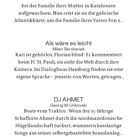
bei der Familie ihrer Mutter in Katalonien
aufgewachsen. Nun reist sie an die galicische
Atlantikküste, um die Familie ihres Vaters Fon zu
treffen und mit eigenen Augen zu sehen, wo ihre
Eltern die kurze, wilde Zeit ihrer Liebe in den 80er
:
Jahren erlebten – im Aufbruch nach Ende der
Als wäre es leicht
Milan Skrobanek
Franco-Diktatur
Kati ist gehörlos, Florian blind: Er kommentiert
beim FC St. Pauli, sie sieht die Welt durch ihre
Kamera. Im Dialoghaus Hamburg finden sie eine
eigene Sprache – jenseits von Worten, getragen
von Nähe und Mut. Doch unterschiedliche
Lebenswelten und Erwartungen stellen ihre
:
Beziehung auf die Probe; gerade darin wächst
DJ AHMET
Georgi M. Unkovski
ihre besondere Kraft
Beats vom Traktor: Wenn der 15-Jährige
Schafhirte Ahmet durch die nordmazedonische
Hügellandschaft tuckert, wummern basslastige
Songs aus seiner selbstgebastelten Soundanlage.