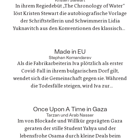
In ihrem Regiedebüt „The Chronology of Water“
löst Kristen Stewart die autobiografische Vorlage
der Schriftstellerin und Schwimmerin Lidia
Yuknavitch aus den Konventionen des klassischen
Biopics. Statt einer linearen Lebensgeschichte
erzählt der Film aus der subjektiven Perspektive
:
seiner Hauptfigur – körperlich, fragmentarisch,
Made in EU
Stephan Komandarev
aus nächster Nähe
Als die Fabrikarbeiterin Iva plötzlich als erster
Covid-Fall in ihrem bulgarischen Dorf gilt,
wendet sich die Gemeinschaft gegen sie. Während
die Todesfälle steigen, wird Iva zur
Projektionsfläche. Ihr persönliches Schicksal
enthüllt die Krise eines Systems: die Gewalt des
:
globalisierten Kapitalismus – all made in EU
Once Upon A Time in Gaza
Tarzan und Arab Nasser
Im von Blockade und Willkür geprägten Gaza
geraten der stille Student Yahya und der
lebensfrohe Osama durch kleine Deals beim