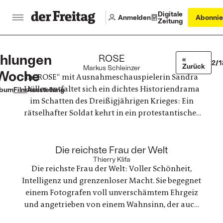
Digitale
Anmelden
Abonnie
Zeitung
hlungen
:
ROSE
«
2/1
Zurück
Markus Schleinzer
 Woche
In „ROSE“ mit Ausnahmeschauspielerin Sandra
Hüller entfaltet sich ein dichtes Historiendrama
lbum
Film
Ausstellung
im Schatten des Dreißigjährigen Krieges: Ein
rätselhafter Soldat kehrt in ein protestantisches
Dorf zurück, beansprucht ein verwaistes Gut und
stößt auf Misstrauen. Unter falschem Namen und
:
Geschlecht kämpft er um Zugehörigkeit – und
Die reichste Frau der Welt
Thierry Klifa
setzt alles aufs Spiel
Die reichste Frau der Welt: Voller Schönheit,
Intelligenz und grenzenloser Macht. Sie begegnet
einem Fotografen voll unverschämtem Ehrgeiz
und angetrieben von einem Wahnsinn, der auch
Genie sein könnte. Es ist Liebe auf den ersten Blick.