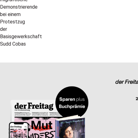
der Freit
2