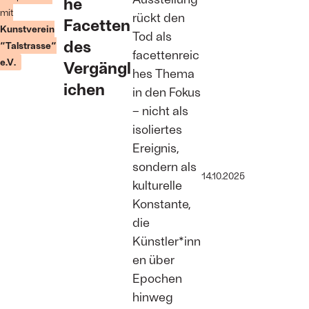
he
V.
mit
rückt den
Facetten
Kunstverein
Tod als
des
“Talstrasse“
facettenreic
e.V.
Vergängl
hes Thema
ichen
in den Fokus
– nicht als
isoliertes
Ereignis,
sondern als
14.10.2025
kulturelle
Konstante,
die
Künstler*inn
en über
Epochen
hinweg