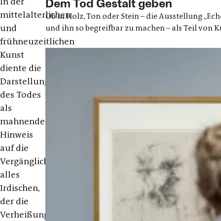
Dem Tod Gestalt geben
In der
mittelalterlichen
Ob in Holz, Ton oder Stein – die Ausstellung „E
und
und ihn so begreifbar zu machen – als Teil von K
frühneuzeitlichen
Kunst
diente die
Darstellung
des Todes
als
mahnender
Hinweis
auf die
Vergänglichkeit
alles
Irdischen,
der die
Verheißung