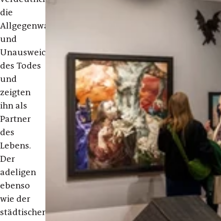
die
Allgegenwart
und
Unausweichlichkeit
des Todes
und
zeigten
ihn als
Partner
des
Lebens.
Der
adeligen
ebenso
wie der
städtischen