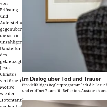
von
Erlösung
und
Auferstehung
gegenüberstand,
die sich in
unzähligen
Darstellungen
des
gekreuzigten
Jesus
Christus
Im Dialog über Tod und Trauer
verkörperte.
Ein vielfältiges Begleitprogramm lädt die Besuch
Motive
und eröffnet Raum für Reflexion, Austausch u
wie der
„Totentanz“
verdeutlichten