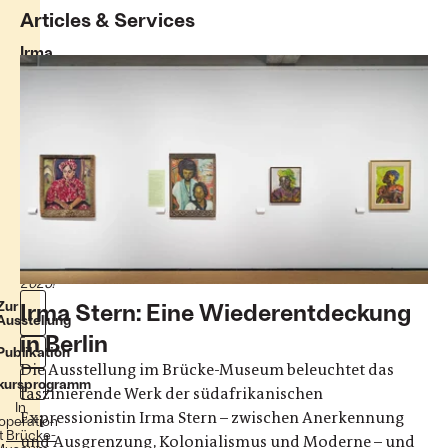
Articles & Services
Irma
Stern
Brücke-
Museum
Bussardsteig
9
14195
Berlin
Vom
13.
Juli
bis
2.
November
2025!
Zur
Irma Stern: Eine Wiederentdeckung
Ausstellung
in Berlin
Publikation
Die Ausstellung im Brücke-Museum beleuchtet das
kursprogramm
faszinierende Werk der südafrikanischen
In
Expressionistin Irma Stern – zwischen Anerkennung
operation
t
Brücke-
und Ausgrenzung, Kolonialismus und Moderne – und