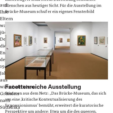
auf.
Menschen aus heutiger Sicht. Für die Ausstellung im
Ihre
Brücke-Museum schuf er ein eigenes Fensterbild
Eltern
waren
jüdische
Deutsche,
die
Ende
des
19.
Jahrhunderts
aus
Facettenreiche Ausstellung
wirtschaftlichen
Gründen
Stimmen aus dem Netz: „Das Brücke-Museum, das sich
um eine ,kritische Kontextualisierung des
nach
Expressionismus’ bemüht, erweitert die kuratorische
Südafrika
Perspektive um andere: Etwa um die des queeren,