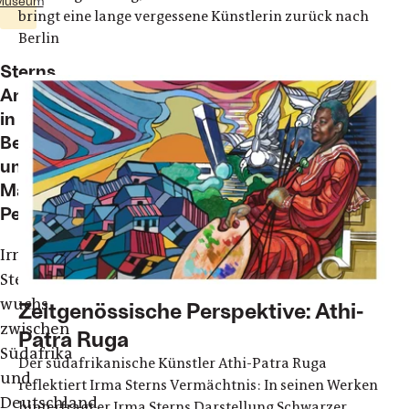
Museum
bringt eine lange vergessene Künstlerin zurück nach
Berlin
Sterns
Anfänge
in
Berlin
und
Max
Pechstein
Irma
Stern
wuchs
Zeitgenössische Perspektive: Athi-
zwischen
Patra Ruga
Südafrika
Der südafrikanische Künstler Athi-Patra Ruga
und
reflektiert Irma Sterns Vermächtnis: In seinen Werken
Deutschland
hinterfragt er Irma Sterns Darstellung Schwarzer