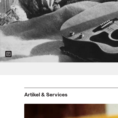
Show more information about the image
Foto: Keystone/Hulton Archive/Getty Im
Artikel & Services