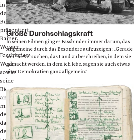
in
der
Bundeskunsthalle
präsentiert
Große Durchschlagskraft
Rainer
In seinen Filmen ging es Fassbinder immer darum, das
Werner
Allgemeine durch das Besondere aufzuzeigen: „Gerade
Fassbinders
weil sie versuchen, das Land zu beschreiben, in dem sie
Werk,
gemacht werden, in dem ich lebe, sagen sie auch etwas
über Demokratien ganz allgemein.“
sowie
seine
Biografie
anschaulich
mit
der
damaligen
deutschen
Lebensrealität