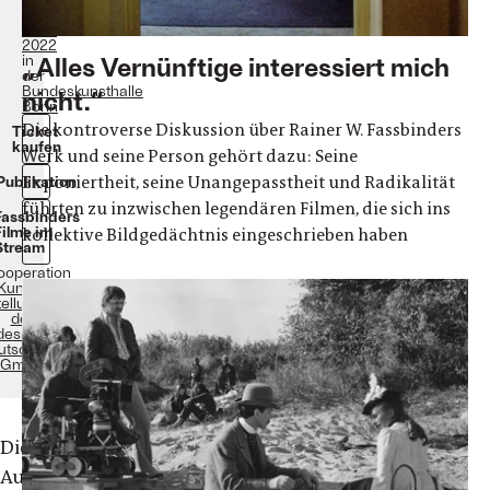
6.
März
2022
„Alles Vernünftige interessiert mich
in
der
Bundeskunsthalle
nicht.“
Bonn
Die kontroverse Diskussion über Rainer W. Fassbinders
Ticket
kaufen
Werk und seine Person gehört dazu: Seine
Exponiertheit, seine Unangepasstheit und Radikalität
Publikation
führten zu inzwischen legendären Filmen, die sich ins
Fassbinders
Filme im
kollektive Bildgedächtnis eingeschrieben haben
Stream
Kooperation
Kunst- und
ellungshalle
der
esrepublik
utschland
GmbH
Die
Ausstellung