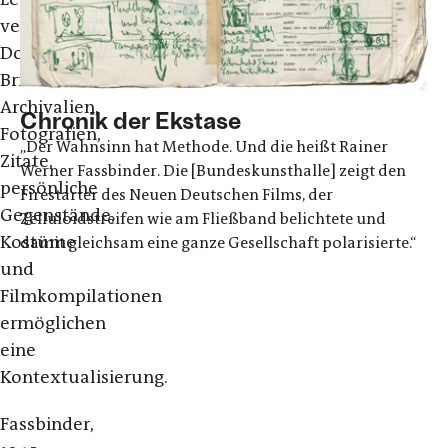
verknüpft.
Dokumente,
Briefe,
Archivalien,
Chronik der Ekstase
Fotografien,
„Der Wahnsinn hat Methode. Und die heißt Rainer
Zitate,
Werner Fassbinder. Die [Bundeskunsthalle] zeigt den
persönliche
Firestarter des Neuen Deutschen Films, der
Gegenstände,
Zelluloidstreifen wie am Fließband belichtete und
Kostüme
damit gleichsam eine ganze Gesellschaft polarisierte.“
und
Filmkompilationen
ermöglichen
eine
Kontextualisierung.
Fassbinder,