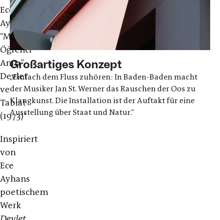
Ece
Ayhan,
“Meçhul
Öğrenci
Großartiges Konzept
Anıtı”,
Devlet
„Einfach dem Fluss zuhören: In Baden-Baden macht
der Musiker Jan St. Werner das Rauschen der Oos zu
ve
Klangkunst. Die Installation ist der Auftakt für eine
Tabiat
Ausstellung über Staat und Natur.“
(1973)*
Inspiriert
von
Ece
Ayhans
poetischem
Werk
Devlet