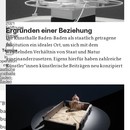
17.
Juli
bis
31.
Oktober
2021
Eröffnung
Ergründen einer Beziehung
mit
Poesie:
Die Kunsthalle Baden-Baden als staatlich getragene
16.
Juli
Institution ein idealer Ort, um sich mit dem
Termine
wandelnden Verhältnis von Staat und Natur
In
auseinanderzusetzen. Eigens hierfür haben zahlreiche
operation
mit
Künstler*innen künstlerische Beiträgen neu konzipiert
taatliche
...
unsthalle
Baden-
Baden
“Buraya
bakın,
burada,
bu