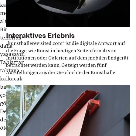
kara
mermerin
altında
Bir
Interaktives Erlebnis
teneffüs
„kunsthallerevisited.com“ ist die digitale Antwort auf
daha
die Frage, wie Kunst in heutigen Zeiten fernab von
yaşasaydı
Institutionen oder Galerien auf dem mobilen Endgerät
Tabiattan
betrachtet werden kann. Gezeigt werden fünf
tahtaya
Ausstellungen aus der Geschichte der Kunsthalle
kalkacak
bir
çocuk
gömülüdür
Devlet
dersinde
öldürülmüştür.”