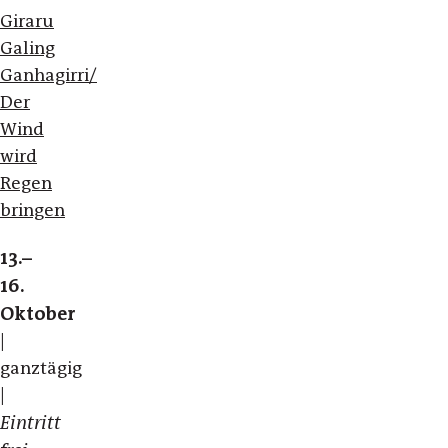
Giraru
Galing
Ganhagirri/
Der
Wind
wird
Regen
bringen
13.–
16.
Oktober
|
ganztägig
|
Eintritt