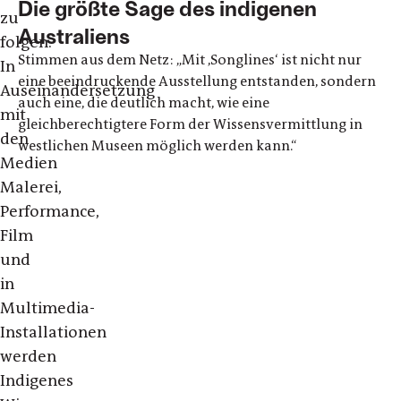
Die größte Sage des indigenen
zu
Australiens
folgen.
Stimmen aus dem Netz: „Mit ,Songlines‘ ist nicht nur
In
eine beeindruckende Ausstellung entstanden, sondern
Auseinandersetzung
auch eine, die deutlich macht, wie eine
mit
gleichberechtigtere Form der Wissensvermittlung in
den
westlichen Museen möglich werden kann.“
Medien
Malerei,
Performance,
Film
und
in
Multimedia-
Installationen
werden
Indigenes