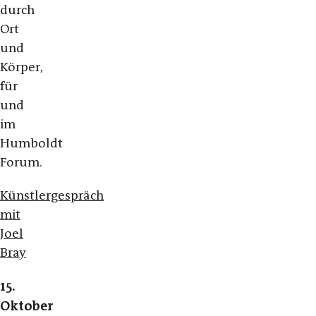
durch
Ort
und
Körper,
für
und
im
Humboldt
Forum.
Künstlergespräch
mit
Joel
Bray
15.
Oktober