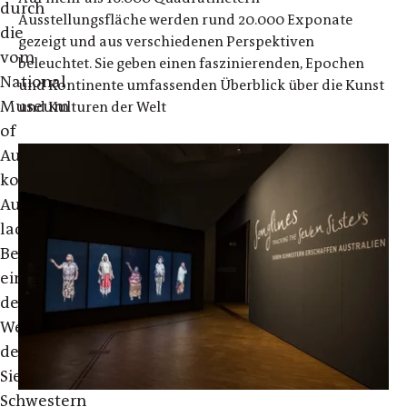
durch
Ausstellungsfläche werden rund 20.000 Exponate
die
gezeigt und aus verschiedenen Perspektiven
vom
beleuchtet. Sie geben einen faszinierenden, Epochen
National
und Kontinente umfassenden Überblick über die Kunst
Museum
und Kulturen der Welt
of
Australia
konzipierte
Ausstellung
laden
Besucher*innen
ein,
dem
Weg
der
Sieben
Schwestern