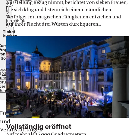
Ausstellung Bezug nimmt, berichtet von sieben Frauen,
1+2,
EG
die sich klug und listenreich einem männlichen
€
Verfolger mit magischen Fähigkeiten entziehen und
12,-
[ermäßigt:
auf ihrer Flucht drei Wüsten durchqueren...
6,-]
Ticket
buchen
Zum
Programm
von
„Songlines“
In
operation
t
Stiftung
umboldt
orum im
Berliner
Schloss
Führungen
und
Vollständig eröffnet
Veranstaltungen
Auf mehr als 16.000 Quadratmetern