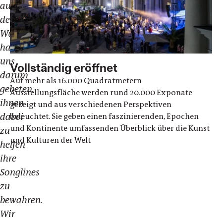
aus
den
Wüstenregionen
haben
uns
Vollständig eröffnet
darum
Auf mehr als 16.000 Quadratmetern
gebeten,
Ausstellungsfläche werden rund 20.000 Exponate
ihnen
gezeigt und aus verschiedenen Perspektiven
dabei
beleuchtet. Sie geben einen faszinierenden, Epochen
und Kontinente umfassenden Überblick über die Kunst
zu
und Kulturen der Welt
helfen
ihre
Songlines
zu
bewahren.
Wir