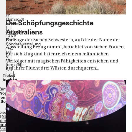
30.
Oktober
2022
Im
Humboldt
Die Schöpfungsgeschichte
Forum
|
Australiens
Schloßplatz
10178
Die Sage der Sieben Schwestern, auf die der Name der
Berlin
Sonderausstellung
Ausstellung Bezug nimmt, berichtet von sieben Frauen,
1+2,
EG
die sich klug und listenreich einem männlichen
€
Verfolger mit magischen Fähigkeiten entziehen und
12,-
[ermäßigt:
auf ihrer Flucht drei Wüsten durchqueren...
6,-]
Ticket
buchen
Zum
Programm
von
„Songlines“
In
operation
t
Stiftung
umboldt
orum im
Berliner