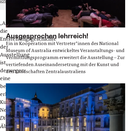
Schloss
„
Auch
die
Ausgesprochen lehrreich!
Entstehungsgeschichte
Ein in Kooperation mit Vertreter*innen des National
der
Museum of Australia entwickeltes Veranstaltungs- und
Ausstellung
Vermittlungsprogramm erweitert die Ausstellung – Zur
ist
vertiefenden Auseinandersetzung mit der Kunst und
deswegen
den Landschaften Zentralaustraliens
eine
besondere,
erklärt
Kuratorin
Neale:
Die
Ältesten