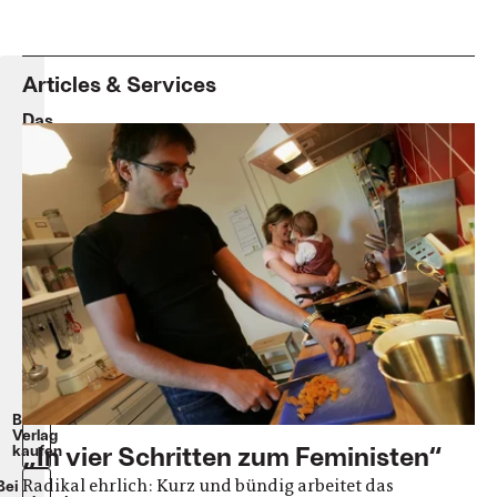
Articles & Services
Das
Buch,
das
jeder
Mann
lesen
sollte
Feminist
Lab
Softcover
207
Seiten
€
18,-
Beim
Verlag
„In vier Schritten zum Feministen“
kaufen
Radikal ehrlich: Kurz und bündig arbeitet das
Bei