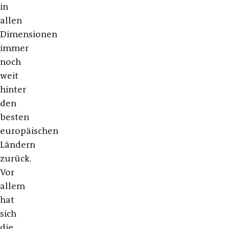
in
allen
Dimensionen
immer
noch
weit
hinter
den
besten
europäischen
Ländern
zurück.
Vor
allem
hat
sich
die