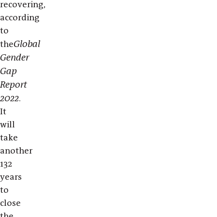
recovering,
according
to
Global
the
Gender
Gap
Report
2022
.
It
will
take
another
132
years
to
close
the