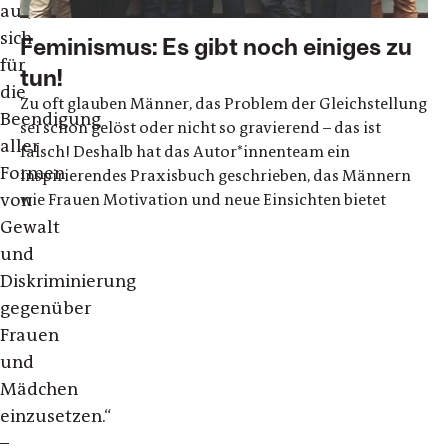
auf,
sich
Feminismus: Es gibt noch einiges zu
für
tun!
die
Zu oft glauben Männer, das Problem der Gleichstellung
Beendigung
sei schon gelöst oder nicht so gravierend – das ist
aller
falsch! Deshalb hat das Autor*innenteam ein
Formen
inspirierendes Praxisbuch geschrieben, das Männern
von
wie Frauen Motivation und neue Einsichten bietet
Gewalt
und
Diskriminierung
gegenüber
Frauen
und
Mädchen
einzusetzen.“
–