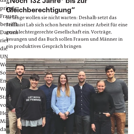
„Noch 132 Jahre* bis zur
das
primär
Gleichberechtigung“
Frauen
So lange wollen sie nicht warten: Deshalb setzt das
betrifft.
Feminist Lab sich schon heute mit seiner Arbeit für eine
geschlechtergerechte Gesellschaft ein. Vorträge,
Darum
Lesungen und das Buch sollen Frauen und Männer in
rief
ein produktives Gespräch bringen
die
UN
Women
Sonderbotschafterin
Emma
Watson
zum
Start
von
HeForShe
Männer
dazu