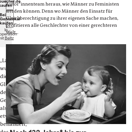
buecher.de
Autor*innenteam heraus, wie Männer zu Feministen
kaufen
werden können. Denn wo Männer den Einsatz für
Bei
Gleichberechtigung zu ihrer eigenen Sache machen,
Genialokal
kaufen
profitieren alle Geschlechter von einer gerechteren
In
Welt...
operation
mit
Beltz
„
Lang
wurde
die
Gleichstellung
der
Geschlechter
als
etwas
behandelt,