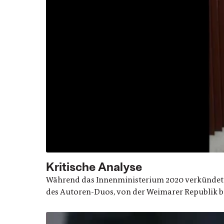
Kritische Analyse
Während das Innenministerium 2020 verkündete, 
des Autoren-Duos, von der Weimarer Republik bis