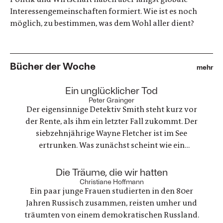
Interessengemeinschaften formiert. Wie ist es noch
möglich, zu bestimmen, was dem Wohl aller dient?
Bücher der Woche
mehr
:
Ein unglücklicher Tod
Peter Grainger
Der eigensinnige Detektiv Smith steht kurz vor
der Rente, als ihm ein letzter Fall zukommt. Der
siebzehnjährige Wayne Fletcher ist im See
ertrunken. Was zunächst scheint wie ein
gewöhnlicher Unfall, stellt sich als etwas ganz
anderes heraus. Es geht um nichts weniger als die
:
Die Träume, die wir hatten
große Frage nach Gerechtigkeit. Eine
Christiane Hoffmann
Ein paar junge Frauen studierten in den 80er
nervenaufreibende Ermittlung beginnt
Jahren Russisch zusammen, reisten umher und
träumten von einem demokratischen Russland.