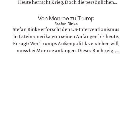
Heute herrscht Krieg. Doch die persönlichen
Bande der Freundschaft bleiben, auch oder
gerade als eine der Frauen stirbt. Ein Buch über
:
Von Monroe zu Trump
Trauer und Hoffnung in deutsch-ukranisch-
Stefan Rinke
Stefan Rinke erforscht den US-Interventionismus
russischen Beziehungen
in Lateinamerika von seinen Anfängen bis heute.
Er sagt: Wer Trumps Außenpolitik verstehen will,
muss bei Monroe anfangen. Dieses Buch zeigt,
warum die Konflikte zwischen den USA und
Lateinamerika keine Randnotiz der Weltpolitik
sind, sondern ein Schlüssel zum Verständnis
unserer Gegenwart