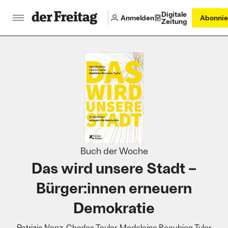
Digitale
Anmelden
Abonnie
Zeitung
:
Buch der Woche
Das wird unsere Stadt –
Bürger:innen erneuern
Demokratie
Patrizia Nanz, Charles Taylor, Madeleine Beaubien Tylor