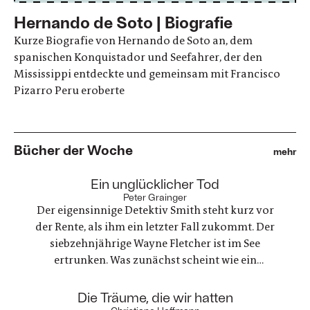
Hernando de Soto | Biografie
Kurze Biografie von Hernando de Soto an, dem
spanischen Konquistador und Seefahrer, der den
Mississippi entdeckte und gemeinsam mit Francisco
Pizarro Peru eroberte
Bücher der Woche
mehr
:
Ein unglücklicher Tod
Peter Grainger
Der eigensinnige Detektiv Smith steht kurz vor
der Rente, als ihm ein letzter Fall zukommt. Der
siebzehnjährige Wayne Fletcher ist im See
ertrunken. Was zunächst scheint wie ein
gewöhnlicher Unfall, stellt sich als etwas ganz
anderes heraus. Es geht um nichts weniger als die
:
Die Träume, die wir hatten
große Frage nach Gerechtigkeit. Eine