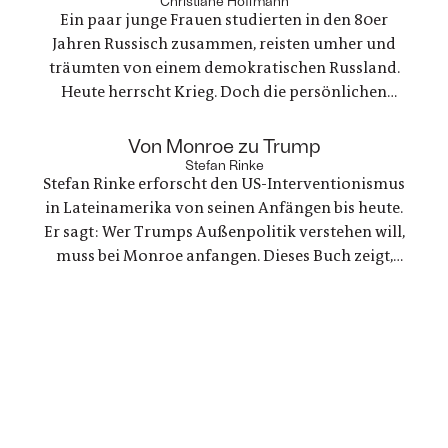
Christiane Hoffmann
Ein paar junge Frauen studierten in den 80er
nervenaufreibende Ermittlung beginnt
Jahren Russisch zusammen, reisten umher und
träumten von einem demokratischen Russland.
Heute herrscht Krieg. Doch die persönlichen
Bande der Freundschaft bleiben, auch oder
gerade als eine der Frauen stirbt. Ein Buch über
:
Von Monroe zu Trump
Trauer und Hoffnung in deutsch-ukranisch-
Stefan Rinke
Stefan Rinke erforscht den US-Interventionismus
russischen Beziehungen
in Lateinamerika von seinen Anfängen bis heute.
Er sagt: Wer Trumps Außenpolitik verstehen will,
muss bei Monroe anfangen. Dieses Buch zeigt,
warum die Konflikte zwischen den USA und
Lateinamerika keine Randnotiz der Weltpolitik
sind, sondern ein Schlüssel zum Verständnis
unserer Gegenwart