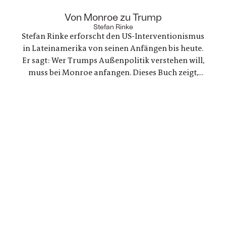
Bande der Freundschaft bleiben, auch oder
gerade als eine der Frauen stirbt. Ein Buch über
:
Von Monroe zu Trump
Trauer und Hoffnung in deutsch-ukranisch-
Stefan Rinke
Stefan Rinke erforscht den US-Interventionismus
russischen Beziehungen
in Lateinamerika von seinen Anfängen bis heute.
Er sagt: Wer Trumps Außenpolitik verstehen will,
muss bei Monroe anfangen. Dieses Buch zeigt,
warum die Konflikte zwischen den USA und
Lateinamerika keine Randnotiz der Weltpolitik
sind, sondern ein Schlüssel zum Verständnis
unserer Gegenwart