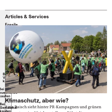
Articles & Services
Fossile
Strategien
Anja
Baisch
Softcover
232
Seiten
18€
|
12€
(EPUB)
Beim
Verlag
kaufen
Bei
buecher.de
kaufen
Klimaschutz, aber wie?
Bei
Anja Baisch sieht hinter PR-Kampagnen und grünen
Genialokal
kaufen