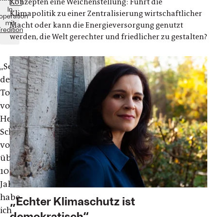
Konzepten eine Weichenstellung: Führt die
In
Klimapolitik zu einer Zentralisierung wirtschaftlicher
operation
mit
Macht oder kann die Energieversorgung genutzt
redition
werden, die Welt gerechter und friedlicher zu gestalten?
„
Seit
dem
Tode
von
Hermann
Scheer
vor
über
10
Jahren
habe
„Echter Klimaschutz ist
ich
demokratisch“