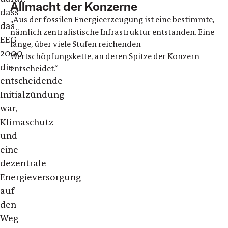
Allmacht der Konzerne
dass
„Aus der fossilen Energieerzeugung ist eine bestimmte,
das
nämlich zentralistische Infrastruktur entstanden. Eine
EEG
lange, über viele Stufen reichenden
2000
Wertschöpfungskette, an deren Spitze der Konzern
die
entscheidet.“
entscheidende
Initialzündung
war,
Klimaschutz
und
eine
dezentrale
Energieversorgung
auf
den
Weg