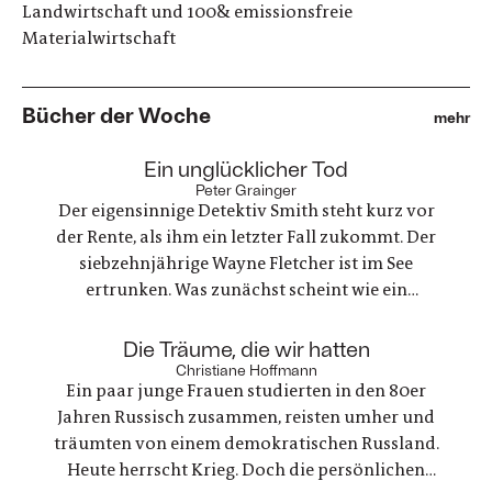
Landwirtschaft und 100& emissionsfreie
Materialwirtschaft
Bücher der Woche
mehr
:
Ein unglücklicher Tod
Peter Grainger
Der eigensinnige Detektiv Smith steht kurz vor
der Rente, als ihm ein letzter Fall zukommt. Der
siebzehnjährige Wayne Fletcher ist im See
ertrunken. Was zunächst scheint wie ein
gewöhnlicher Unfall, stellt sich als etwas ganz
anderes heraus. Es geht um nichts weniger als die
:
Die Träume, die wir hatten
große Frage nach Gerechtigkeit. Eine
Christiane Hoffmann
Ein paar junge Frauen studierten in den 80er
nervenaufreibende Ermittlung beginnt
Jahren Russisch zusammen, reisten umher und
träumten von einem demokratischen Russland.
Heute herrscht Krieg. Doch die persönlichen