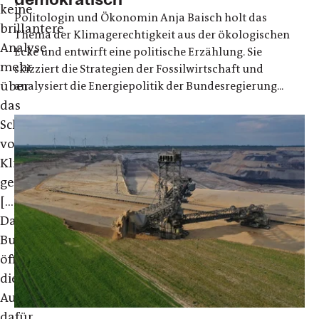
keine
Politologin und Ökonomin Anja Baisch holt das
brillantere
Thema der Klimagerechtigkeit aus der ökologischen
Analyse
Ecke und entwirft eine politische Erzählung. Sie
mehr
skizziert die Strategien der Fossilwirtschaft und
über
analysiert die Energiepolitik der Bundesregierung...
das
Scheitern
von
Klimaschutz
gelesen
[...]
Das
Buch
öffnet
die
Augen
dafür,