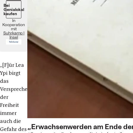
Bei
Genialokal
kaufen
In
Kooperation
mit
Suhrkamp |
Insel
„[F]
ür Lea
Ypi birgt
das
Versprechen
der
Freiheit
immer
auch die
„Erwachsenwerden am Ende der
Gefahr des