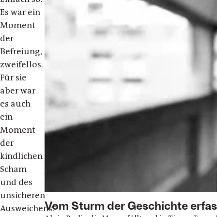
Es war ein
Moment
der
Befreiung,
zweifellos.
Für sie
aber war
es auch
ein
Moment
der
kindlichen
Scham
und des
unsicheren
Vom Sturm der Geschichte erfas
Ausweichens.“