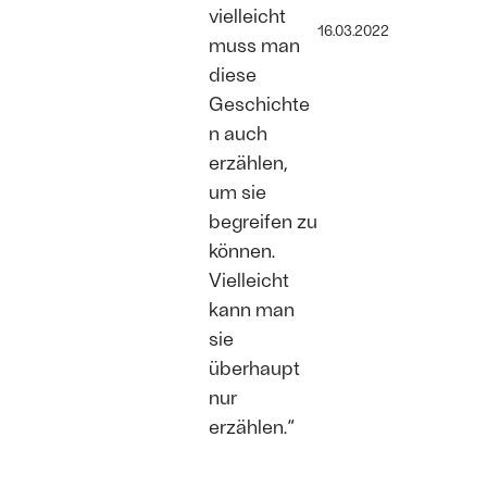
vielleicht
16.03.2022
muss man
diese
Geschichte
n auch
erzählen,
um sie
begreifen zu
können.
Vielleicht
kann man
sie
überhaupt
nur
erzählen.“