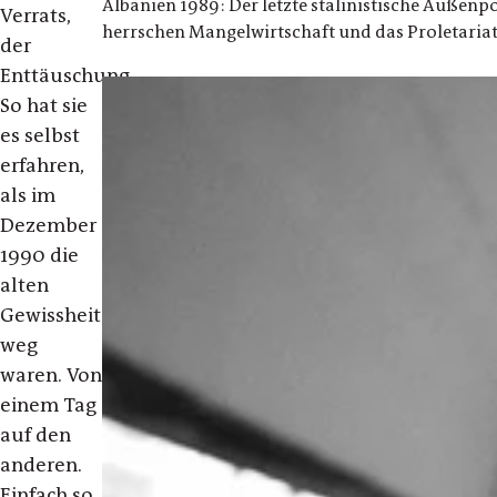
Albanien 1989: Der letzte stalinistische Außenp
Verrats,
herrschen Mangelwirtschaft und das Proletariat. 
der
Enttäuschung.
So hat sie
es selbst
erfahren,
als im
Dezember
1990 die
alten
Gewissheiten
weg
waren. Von
einem Tag
auf den
anderen.
Einfach so.