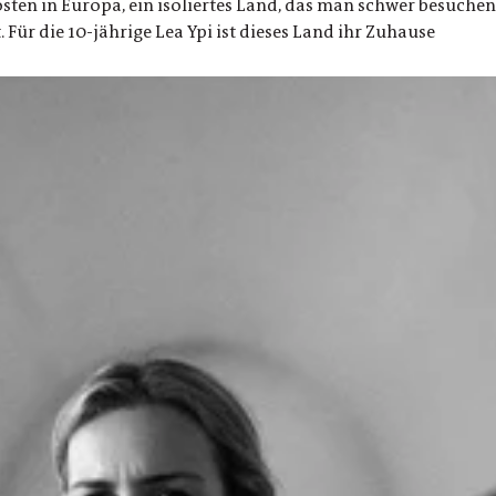
osten in Europa, ein isoliertes Land, das man schwer besuche
Für die 10-jährige Lea Ypi ist dieses Land ihr Zuhause