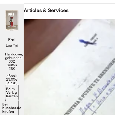
Articles & Services
Frei
Lea Ypi
Hardcover,
gebunden
332
Seiten
28€
eBook:
23,99€
(ePUB)
Beim
Verlag
kaufen
Bei
buecher.de
kaufen