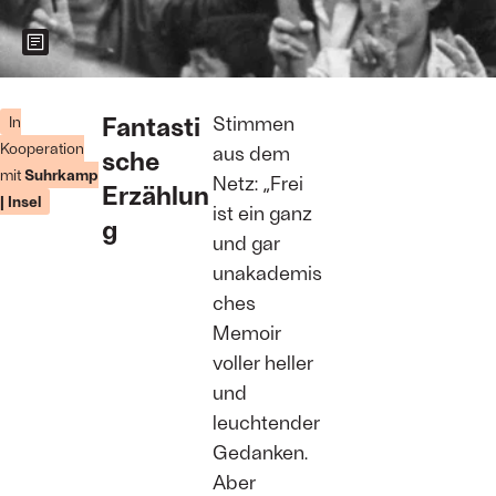
Zeigt weitere Informationen zum Bild
Zahlreiche
Anhänger:innen
Fantasti
Stimmen
In
der
Kooperation
aus dem
sche
Demokratischen
mit
Suhrkamp
Partei
Netz: „Frei
Erzählun
nehmen am
| Insel
ist ein ganz
29. März 1991
g
– Vorabend
und gar
der ersten
unakademis
freien Wahlen
in Albanien –
ches
an einer
Memoir
Massenkundgebung
auf dem
voller heller
Universitätscampus
und
in Tirana teil.
Foto:
Foto:
D.
leuchtender
DEYMOV/AFP
Gedanken.
via Getty
Images
Aber