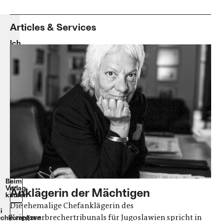
Articles & Services
Ich
bin
keine
Heldin
Carla
Del
Ponte
Klappenbroschur.
176
Seiten.
18
Euro.
eBook:
13,99
Euro.
Beim
Verlag
Änklägerin der Mächtigen
kaufen
Die ehemalige Chefanklägerin des
i
Kriegsverbrechertribunals für Jugoslawien spricht in
chkomplizen