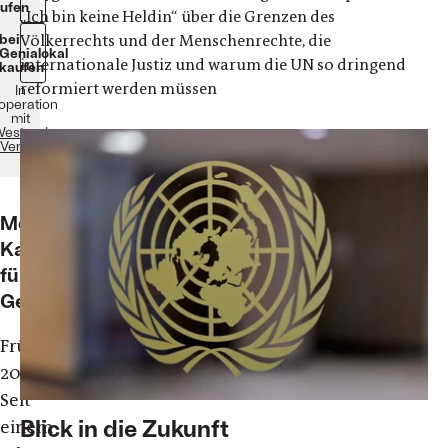
ufen
„Ich bin keine Heldin“ über die Grenzen des
Völkerrechts und der Menschenrechte, die
bei
Genialokal
internationale Justiz und warum die UN so dringend
kaufen
reformiert werden müssen
In
operation
mit
estend
Verlag
Mein
Kampf
für
Gerechtigkeit
Frühling
2021:
Seit
Blick in die Zukunft
einem