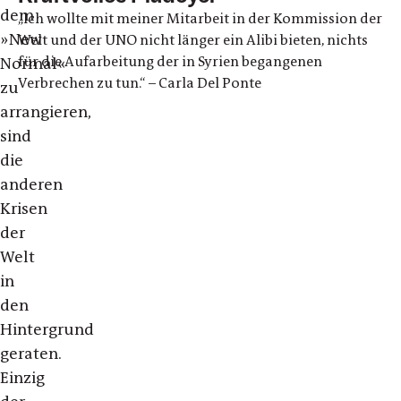
dem
„Ich wollte mit meiner Mitarbeit in der Kommission der
»New
Welt und der UNO nicht länger ein Alibi bieten, nichts
für die Aufarbeitung der in Syrien begangenen
Normal«
Verbrechen zu tun.“ – Carla Del Ponte
zu
arrangieren,
sind
die
anderen
Krisen
der
Welt
in
den
Hintergrund
geraten.
Einzig