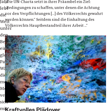
Jahr
„Die UN-Charta setzt in ihrer Präambel ein Ziel:
„Bedingungen zu schaffen, unter denen die Achtung
lebt
vor den Verpflichtungen [...] des Völkerrechts gewahrt
die
werden können.“ Seitdem sind die Einhaltung des
Welt
Völkerrechts Hauptbestandteil ihrer Arbeit ...“
unter
den
Bedingungen
einer
globalen
Pandemie.
Während
die
meisten
Menschen
versuchen,
sich
mit
Kraftvolles Plädoyer