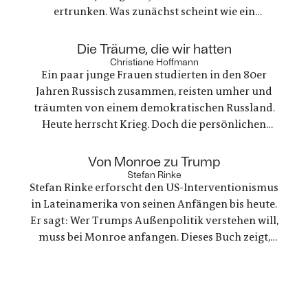
ertrunken. Was zunächst scheint wie ein
gewöhnlicher Unfall, stellt sich als etwas ganz
anderes heraus. Es geht um nichts weniger als die
:
Die Träume, die wir hatten
große Frage nach Gerechtigkeit. Eine
Christiane Hoffmann
Ein paar junge Frauen studierten in den 80er
nervenaufreibende Ermittlung beginnt
Jahren Russisch zusammen, reisten umher und
träumten von einem demokratischen Russland.
Heute herrscht Krieg. Doch die persönlichen
Bande der Freundschaft bleiben, auch oder
gerade als eine der Frauen stirbt. Ein Buch über
:
Von Monroe zu Trump
Trauer und Hoffnung in deutsch-ukranisch-
Stefan Rinke
Stefan Rinke erforscht den US-Interventionismus
russischen Beziehungen
in Lateinamerika von seinen Anfängen bis heute.
Er sagt: Wer Trumps Außenpolitik verstehen will,
muss bei Monroe anfangen. Dieses Buch zeigt,
warum die Konflikte zwischen den USA und
Lateinamerika keine Randnotiz der Weltpolitik
sind, sondern ein Schlüssel zum Verständnis
unserer Gegenwart