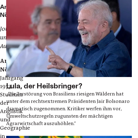
Andreas
Nöthen
Journalist
und
Autor
Andreas
Nöthen
,
Jahrgang
Lula, der Heilsbringer?
1973,
„Die Zerstörung von Brasiliens riesigen Wäldern hat
Studium
unter dem rechtsextremen Präsidenten Jair Bolsonaro
der
dramatisch zugenommen. Kritiker werfen ihm vor,
Anglistik
Umweltschutzregeln zugunsten der mächtigen
und
Agrarwirtschaft auszuhöhlen.“
Geographie
in