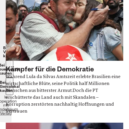
Silva
Andreas
Nöthen
englische
Broschur
256
Seiten
20€
Beim
Verlag
kaufen
Bei
Kämpfer für die Demokratie
buecher.de
kaufen
Während Lula da Silvas Amtszeit erlebte Brasilien eine
Bei
wirtschaftliche Blüte, seine Politik half Millionen
Genialokal
Menschen aus bitterster Armut.Doch die PT
kaufen
erschütterte das Land auch mit Skandalen –
In
operation
Korruption zerstörten nachhaltig Hoffnungen und
mit
ndelbaum
Vertrauen
Verlag