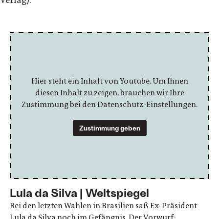
Verlag).
Hier steht ein Inhalt von Youtube. Um Ihnen
diesen Inhalt zu zeigen, brauchen wir Ihre
Zustimmung bei den Datenschutz-Einstellungen.
Zustimmung geben
Lula da Silva | Weltspiegel
Bei den letzten Wahlen in Brasilien saß Ex-Präsident
Lula da Silva noch im Gefängnis. Der Vorwurf: