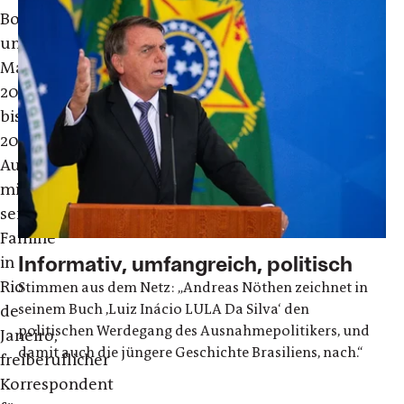
Bonn
und
Manchester,
2016
bis
2019
Aufenthalt
mit
seiner
Familie
Informativ, umfangreich, politisch
in
Rio
Stimmen aus dem Netz: „Andreas Nöthen zeichnet in
seinem Buch ,Luiz Inácio LULA Da Silva‘ den
de
politischen Werdegang des Ausnahmepolitikers, und
Janeiro,
damit auch die jüngere Geschichte Brasiliens, nach.“
freiberuflicher
Korrespondent