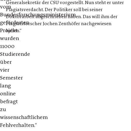
Generalsekretär der CSU vorgestellt. Nun steht er unter
vom
Plagiatsverdacht. Der Politiker soll bei seiner
Bundesforschungsministerium
Doktorarbeit abgeschrieben haben. Das will ihm der
geförderten
Plagiatsforscher Jochen Zenthöfer nachgewiesen
Projekt
haben.“
wurden
11000
Studierende
über
vier
Semester
lang
online
befragt
zu
wissenschaftlichem
Fehlverhalten.“