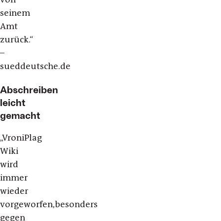
seinem
Amt
zurück.“
–
sueddeutsche.de
Abschreiben
leicht
gemacht
„VroniPlag
Wiki
wird
immer
wieder
vorgeworfen,besonders
gegen