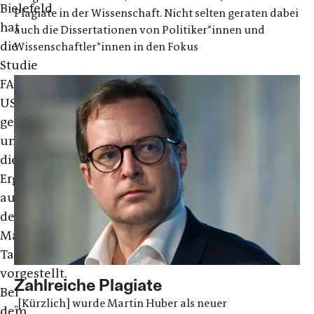
Bielefeld
Plagiate in der Wissenschaft. Nicht selten geraten dabei
hat
auch die Dissertationen von Politiker*innen und
die
Wissenschaftler*innen in den Fokus
Studie
FAIR
USE
geleitet
und
die
Ergebnisse
auf
der
Mainzer
Tagung
vorgestellt.
Zahlreiche Plagiate
Bei
„[Kürzlich] wurde Martin Huber als neuer
dem