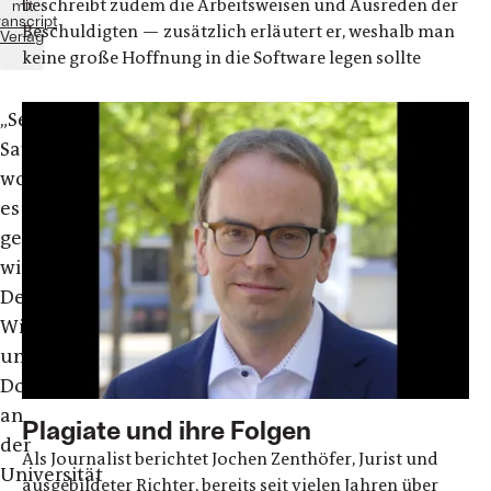
beschreibt zudem die Arbeitsweisen und Ausreden der
mit
ranscript
Beschuldigten — zusätzlich erläutert er, weshalb man
Verlag
keine große Hoffnung in die Software legen sollte
„
Sebastian
Sattler
wollte
es
genau
wissen.
Der
Wirtschaftspsychologe
und
Doktorand
an
Plagiate und ihre Folgen
der
Als Journalist berichtet Jochen Zenthöfer, Jurist und
Universität
ausgebildeter Richter, bereits seit vielen Jahren über