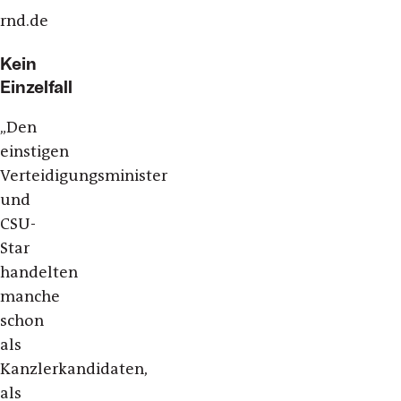
rnd.de
Kein
Einzelfall
„Den
einstigen
Verteidigungsminister
und
CSU-
Star
handelten
manche
schon
als
Kanzlerkandidaten,
als