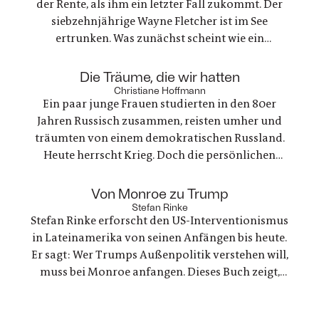
der Rente, als ihm ein letzter Fall zukommt. Der
siebzehnjährige Wayne Fletcher ist im See
ertrunken. Was zunächst scheint wie ein
gewöhnlicher Unfall, stellt sich als etwas ganz
anderes heraus. Es geht um nichts weniger als die
:
Die Träume, die wir hatten
große Frage nach Gerechtigkeit. Eine
Christiane Hoffmann
Ein paar junge Frauen studierten in den 80er
nervenaufreibende Ermittlung beginnt
Jahren Russisch zusammen, reisten umher und
träumten von einem demokratischen Russland.
Heute herrscht Krieg. Doch die persönlichen
Bande der Freundschaft bleiben, auch oder
gerade als eine der Frauen stirbt. Ein Buch über
:
Von Monroe zu Trump
Trauer und Hoffnung in deutsch-ukranisch-
Stefan Rinke
Stefan Rinke erforscht den US-Interventionismus
russischen Beziehungen
in Lateinamerika von seinen Anfängen bis heute.
Er sagt: Wer Trumps Außenpolitik verstehen will,
muss bei Monroe anfangen. Dieses Buch zeigt,
warum die Konflikte zwischen den USA und
Lateinamerika keine Randnotiz der Weltpolitik