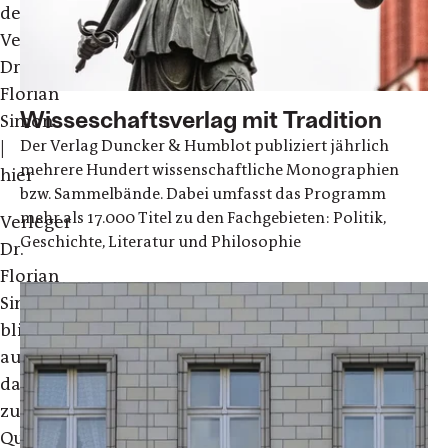
dem
Verleger
Dr.
Florian
Wisseschaftsverlag mit Tradition
Simon
Der Verlag Duncker & Humblot publiziert jährlich
|
mehrere Hundert wissenschaftliche Monographien
hier
bzw. Sammelbände. Dabei umfasst das Programm
mehr als 17.000 Titel zu den Fachgebieten: Politik,
Verleger
Geschichte, Literatur und Philosophie
Dr.
Florian
Simon
blickt
auf
das
zurückliegende
Quartal