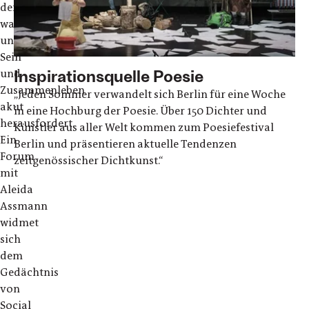
dem,
was
unser
Sein
Inspirationsquelle Poesie
und
Zusammenleben
„Jeden Sommer verwandelt sich Berlin für eine Woche
akut
in eine Hochburg der Poesie. Über 150 Dichter und
herausfordert.
Künstler aus aller Welt kommen zum Poesiefestival
Ein
Berlin und präsentieren aktuelle Tendenzen
Forum
zeitgenössischer Dichtkunst.“
mit
Aleida
Assmann
widmet
sich
dem
Gedächtnis
von
Social