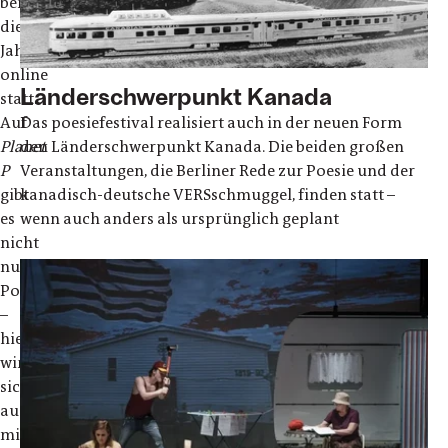
berlin
dieses
Jahr
online
Länderschwerpunkt Kanada
statt.
Das poesiefestival realisiert auch in der neuen Form
Auf
den Länderschwerpunkt Kanada. Die beiden großen
Planet
Veranstaltungen, die Berliner Rede zur Poesie und der
P
kanadisch-deutsche VERSschmuggel, finden statt –
gibt
wenn auch anders als ursprünglich geplant
es
nicht
nur
Poesie
–
hier
wird
sich
auseinandergesetzt
mit