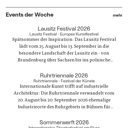
Events der Woche
mehr
:
Lausitz Festival 2026
Lausitz Festival - Europas Kunstfestival
Spätsommer der Inspiration: Das Lausitz Festival
lädt vom 25. August bis 13. September in die
besondere Landschaft der Lausitz ein - von
Brandenburg über Sachsen bis ins polnische
Grenzland - präsentiert ein vielfältiges
Programm aus Theater, Musik, Literatur,
:
Ruhrtriennale 2026
Bildende Kunst sowie philosophische Debatten
Ruhrtriennale - Festival der Künste
Internationale Kunst trifft auf industrielle
und vergibt einen neuen Preis.
Architektur: Die Ruhrtriennale verwandelt vom
20. August bis 20. September 2026 ehemalige
Industrieorte des Ruhrgebiets in Bühnen für
Musiktheater, Schauspiel, Tanz, Konzert,
Performance und Diskurs. So entstehen Räume,
:
Sommerwerft 2026
die gesellschaftliche Gegenwartsfragen
Internationales Theaterfestival am Fluss