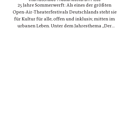
25 Jahre Sommerwerft: Als eines der größten
musikalisch und körperlich erfahrbar machen.
Open-Air-Theaterfestivals Deutschlands steht sie
für Kultur für alle, offen und inklusiv, mitten im
urbanen Leben. Unter dem Jahresthema „Der
Ozean beginnt in Frankfurt" lädt sie zu 17 Tagen
Kultur am Mainufer, Herzstück ist das „Blue Lab"
rund um das Thema Wasser.