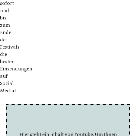
sofort
und
bis
zum
Ende
des
Festivals
die
besten
Einsendungen
auf
Social
Media!
Hier steht ein Inhalt von Youtube. Um Ihnen