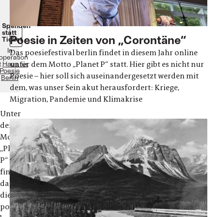
online
unter
www.poesiefestival.org
Spenden
statt
Poesie in Zeiten von „Corontäne“
Ticket
In
Das poesiefestival berlin findet in diesem Jahr online
operation
unter dem Motto „Planet P“ statt. Hier gibt es nicht nur
t
Haus für
Poesie
Poesie – hier soll sich auseinandergesetzt werden mit
Berlin
dem, was unser Sein akut herausfordert: Kriege,
Migration, Pandemie und Klimakrise
Unter
dem
Motto
„Planet
P“
findet
das
diesjährige
poesiefestival