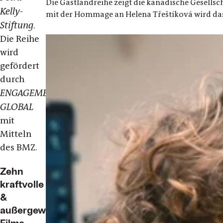
Die Gastlandreihe zeigt die kanadische Gesellsc
Kelly-
mit der Hommage an Helena Třeštíková wird das
Stiftung
.
Die Reihe
wird
gefördert
durch
ENGAGEMENT
GLOBAL
mit
Mitteln
des BMZ.
Zehn
kraftvolle
&
außergewöhnliche
Filme