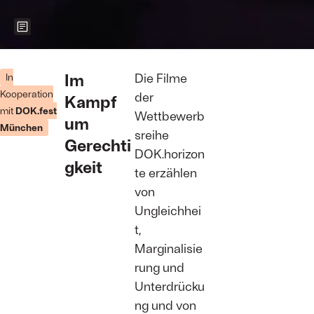
Zeigt weitere Informationen zum Bild
Filmstill aus
„The Last
Im
Die Filme
In
Shelter“ von
Kooperation
der
Kampf
Ousmane
mit
DOK.fest
Samassékou
Wettbewerb
um
Foto: DOK.fest
München
sreihe
München
Gerechti
DOK.horizon
gkeit
te erzählen
von
Ungleichhei
t,
Marginalisie
rung und
Unterdrücku
ng und von