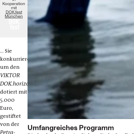
Kooperation
mit
DOK.fest
München
... Sie
konkurrieren
um den
VIKTOR
DOK.horizonte
,
dotiert mit
5.000
Euro,
gestiftet
von der
Umfangreiches Programm
Petra-