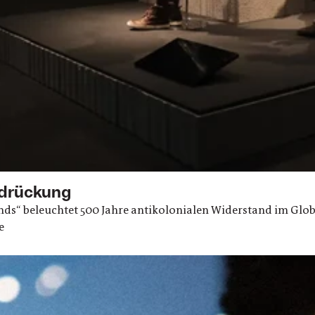
rdrückung
ands“ beleuchtet 500 Jahre antikolonialen Widerstand im Glo
e