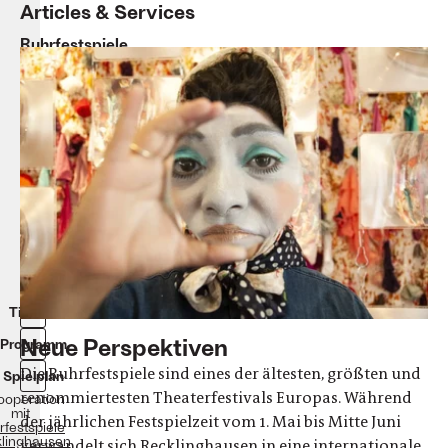
Articles & Services
Ruhrfestspiele
2022
Intendanz:
Olaf
Kröck
Termine:
1.
Mai
bis
12.
Juni
2022
Veranstaltungsort:
Ruhrfestspielhaus
in
Recklinghausen
Tickets
Neue Perspektiven
Programm
Die Ruhrfestspiele sind eines der ältesten, größten und
Spielplan
renommiertesten Theaterfestivals Europas. Während
Kooperation
mit
der jährlichen Festspielzeit vom 1. Mai bis Mitte Juni
rfestspiele
linghausen
verwandelt sich Recklinghausen in eine internationale