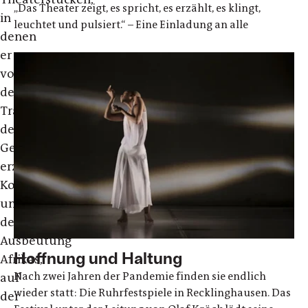
„Das Theater zeigt, es spricht, es erzählt, es klingt,
in
leuchtet und pulsiert.“ – Eine Einladung an alle
denen
er
von
den
Tragödien
der
Geschichte
erzählt:
Kolonialismus
und
der
Ausbeutung
Hoffnung und Haltung
Afrikas,
Nach zwei Jahren der Pandemie finden sie endlich
auf
wieder statt: Die Ruhrfestspiele in Recklinghausen. Das
der