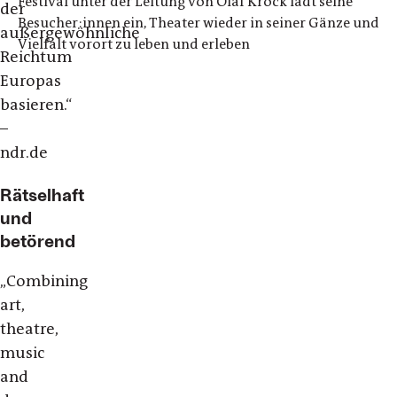
Festival unter der Leitung von Olaf Kröck lädt seine
der
Besucher:innen ein, Theater wieder in seiner Gänze und
außergewöhnliche
Vielfalt vorort zu leben und erleben
Reichtum
Europas
basieren.“
–
ndr.de
Rätselhaft
und
betörend
„Combining
art,
theatre,
music
and