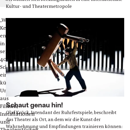
Kultur- und Theatermetropole
„William
Kentridge
entwickelte
in
seinen
40
Schaffensjahren
ein
künstlerisches
Universum
aus
Schaut genau hin!
Filmen,
Olaf Kröck, Intendant der Ruhrfestspiele, beschreibt
Installationen
das Theater als Ort, an dem wir die Kunst der
und
Wahrnehmung und Empfindungen trainieren können:
Theaterstücken,