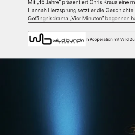
Mit „15 Jahre“ präsentiert Chris Kraus eine 
Hannah Herzsprung setzt er die Geschichte 
Gefängnisdrama „Vier Minuten“ begonnen hat
In Kooperation mit
Wild B