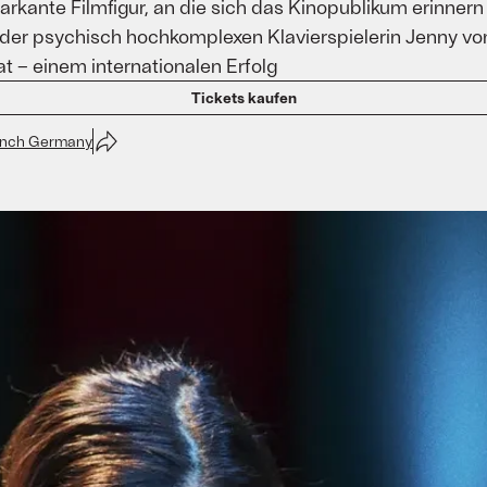
markante Filmfigur, an die sich das Kinopublikum erinne
der psychisch hochkomplexen Klavierspielerin Jenny von
 – einem internationalen Erfolg
Tickets kaufen
unch Germany