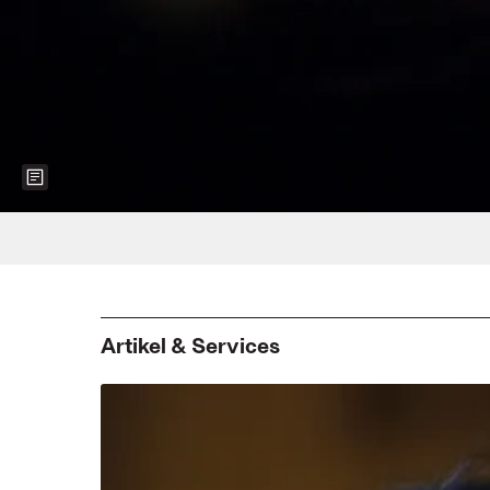
Show more information about the image
Foto: Dor Film-West/Wild Bunch German
Artikel & Services