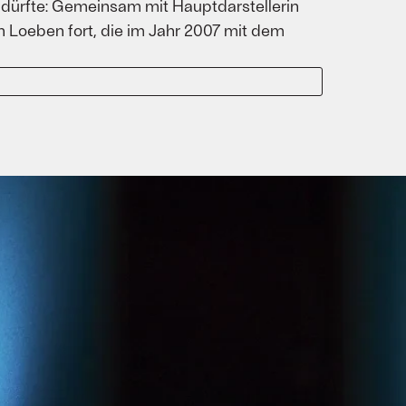
rn dürfte: Gemeinsam mit Hauptdarstellerin
 Loeben fort, die im Jahr 2007 mit dem