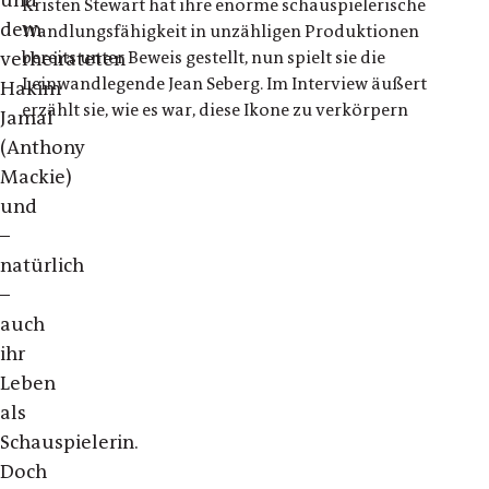
und
Kristen Stewart hat ihre enorme schauspielerische
dem
Wandlungsfähigkeit in unzähligen Produktionen
bereits unter Beweis gestellt, nun spielt sie die
verheirateten
Leinwandlegende Jean Seberg. Im Interview äußert
Hakim
erzählt sie, wie es war, diese Ikone zu verkörpern
Jamal
(Anthony
Mackie)
und
–
natürlich
–
auch
ihr
Leben
als
Schauspielerin.
Doch