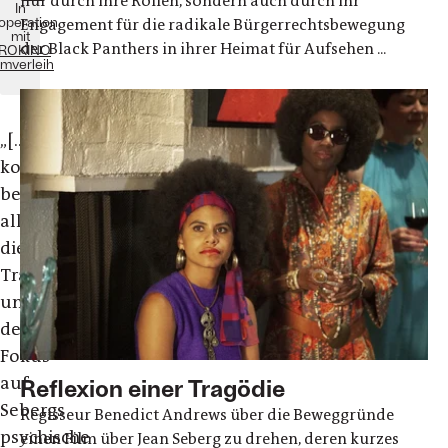
nur durch ihre Rollen, sondern auch durch ihr
In
operation
Engagement für die radikale Bürgerrechtsbewegung
mit
der Black Panthers in ihrer Heimat für Aufsehen ...
ROKINO
lmverleih
„[...]Vielleicht
kommen
bei
all
dieser
Tragik
und
dem
Fokus
auf
Reflexion einer Tragödie
Sebergs
Regisseur Benedict Andrews über die Beweggründe
psychische
einen Film über Jean Seberg zu drehen, deren kurzes