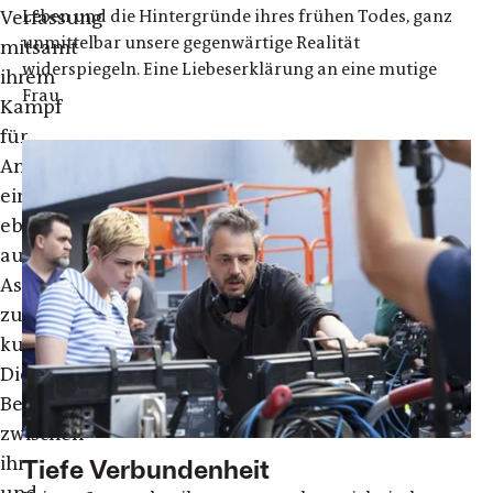
Leben und die Hintergründe ihres frühen Todes, ganz
Verfassung
unmittelbar unsere gegenwärtige Realität
mitsamt
widerspiegeln. Eine Liebeserklärung an eine mutige
ihrem
Frau
Kampf
für
Anerkennung
einige
ebenfalls
aufgegriffene
Aspekte
zu
kurz.
Die
Beziehung
zwischen
ihr
Tiefe Verbundenheit