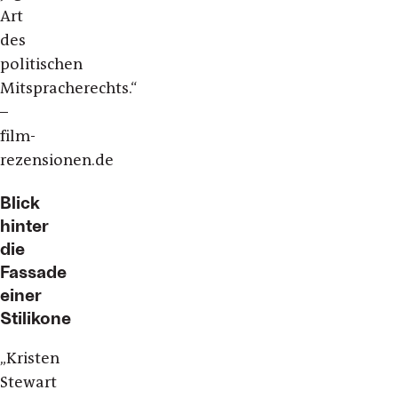
Art
des
politischen
Mitspracherechts.“
–
film-
rezensionen.de
Blick
hinter
die
Fassade
einer
Stilikone
„Kristen
Stewart