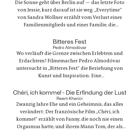
Die Sonne geht über Berlin auf — das letzte Foto
von Jessie, kurz darauf ist sie weg. „Everytime“
von Sandra Wollner erzählt vom Verlust eines
Familienmitglieds und einer Familie, die
irgendwie versucht, weiterzumachen. Ein
ungewöhnlicher Familienurlaub wird zu einem
:
Bitteres Fest
Spannungsfeld zwischen Trauer, Erinnerungen
Pedro Almodóvar
Wo verläuft die Grenze zwischen Erlebtem und
und einer Welt, die nie innehält.
Erdachtem? Filmemacher Pedro Almodóvar
untersucht in „Bitteres Fest“ die Beziehung von
Kunst und Inspiration: Eine
Werbefilmregisseurin, die mit einer Freundin
nach Lanzarote reist, um zu trauern und ein
:
Chéri, ich komme! - Die Erfindung der Lust
Regisseur, der in einer kreativen Krise steckt - zwei
Reem Kherici
Zwanzig Jahre Ehe und ein Geheimnis, das alles
Geschichten, die zunehmend verschmelzen.
verändert: Der französische Film „Chéri, ich
komme!“ erzählt von Fanny, die noch nie einen
Orgasmus hatte, und ihrem Mann Tom, der als
Ingenieur beschließt, ein Gerät für sie zu