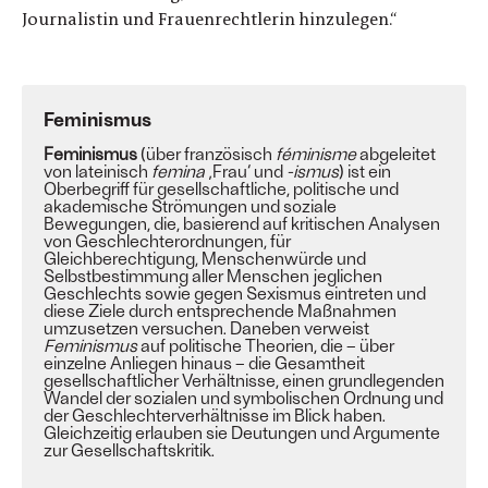
Journalistin und Frauenrechtlerin hinzulegen.“
Feminismus
Feminismus
(über
französisch
féminisme
abgeleitet
von
lateinisch
femina
‚Frau‘ und
-ismus
) ist ein
Oberbegriff
für gesellschaftliche, politische und
akademische Strömungen und
soziale
Bewegungen
, die, basierend auf kritischen
Analysen
von
Geschlechterordnungen
, für
Gleichberechtigung
,
Menschenwürde
und
Selbstbestimmung
aller Menschen jeglichen
Geschlechts sowie gegen
Sexismus
eintreten und
diese
Ziele
durch entsprechende Maßnahmen
umzusetzen versuchen. Daneben verweist
Feminismus
auf
politische Theorien
, die – über
einzelne Anliegen hinaus – die Gesamtheit
gesellschaftlicher Verhältnisse, einen grundlegenden
Wandel der sozialen und symbolischen Ordnung und
der Geschlechterverhältnisse im Blick haben.
Gleichzeitig erlauben sie Deutungen und Argumente
zur
Gesellschaftskritik
.