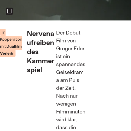
Zeigt weitere Informationen zum Bild
Die junge
Polizistin
Nervena
Der Debüt-
In
Shirin (Pegah
Kooperation
Film von
ufreiben
Ferydoni).
mit
Dualfilm
Foto: Dualfilm
Gregor Erler
des
Verleih
Verleih
ist ein
Kammer
spannendes
spiel
Geiseldram
a am Puls
der Zeit.
Nach nur
wenigen
Filmminuten
wird klar,
dass die