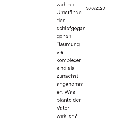
wahren
30.07.2020
Umstände
der
schiefgegan
genen
Räumung
viel
komplexer
sind als
zunächst
angenomm
en. Was
plante der
Vater
wirklich?