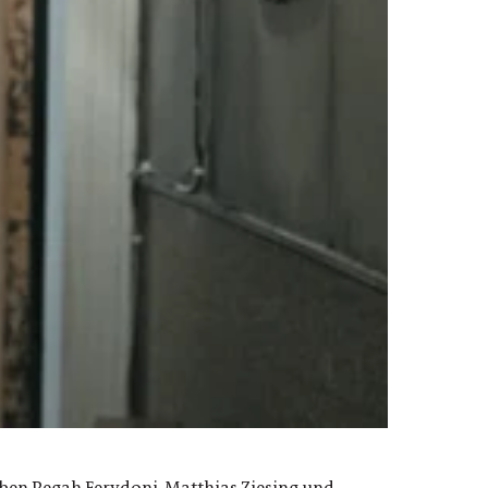
eben Pegah Ferydoni, Matthias Ziesing und