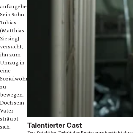
aufzugeben.
Sein Sohn
Tobias
(Matthias
Ziesing)
versucht,
ihn zum
Umzug in
eine
Sozial
wohnung
zu
bewegen.
Doch sein
Vater
sträubt
Talentierter Cast
sich.
Das Spielfilm-Debüt des Regisseurs besticht du