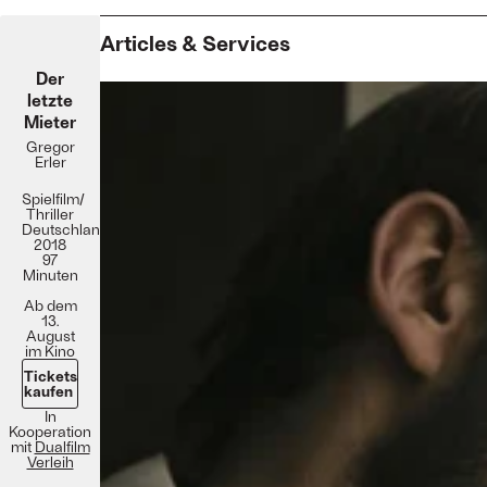
Articles & Services
Der
letzte
Mieter
Gregor
Erler
Spielfilm/
Thriller
Deutschland
2018
97
Minuten
Ab dem
13.
August
im Kino
Tickets
kaufen
In
Kooperation
mit
Dualfilm
Verleih