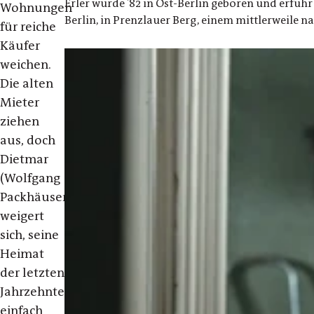
Erler wurde '82 in Ost-Berlin geboren und erfuhr 
Wohnungen
Berlin, in Prenzlauer Berg, einem mittlerweile n
für reiche
Käufer
weichen.
Die alten
Mieter
ziehen
aus, doch
Dietmar
(Wolfgang
Packhäuser)
weigert
sich, seine
Heimat
der letzten
Jahrzehnte
einfach