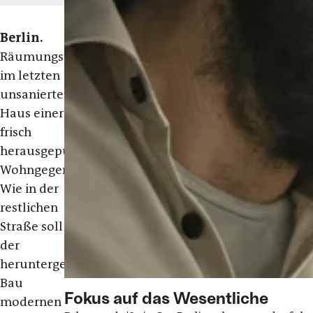
Berlin.
Räumungstag
im letzten
unsanierten
Haus einer
frisch
herausgeputzten
Wohngegend.
Wie in der
restlichen
Straße soll
der
heruntergekommene
Bau
Fokus auf das Wesentliche
modernen