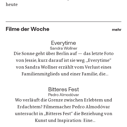
heute
Filme der Woche
mehr
:
Everytime
Sandra Wollner
Die Sonne geht über Berlin auf — das letzte Foto
von Jessie, kurz darauf ist sie weg. „Everytime“
von Sandra Wollner erzählt vom Verlust eines
Familienmitglieds und einer Familie, die
irgendwie versucht, weiterzumachen. Ein
ungewöhnlicher Familienurlaub wird zu einem
:
Bitteres Fest
Spannungsfeld zwischen Trauer, Erinnerungen
Pedro Almodóvar
Wo verläuft die Grenze zwischen Erlebtem und
und einer Welt, die nie innehält.
Erdachtem? Filmemacher Pedro Almodóvar
untersucht in „Bitteres Fest“ die Beziehung von
Kunst und Inspiration: Eine