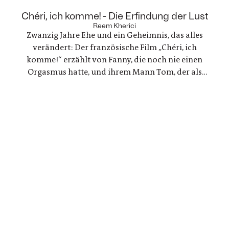
Werbefilmregisseurin, die mit einer Freundin
nach Lanzarote reist, um zu trauern und ein
:
Chéri, ich komme! - Die Erfindung der Lust
Regisseur, der in einer kreativen Krise steckt - zwei
Reem Kherici
Zwanzig Jahre Ehe und ein Geheimnis, das alles
Geschichten, die zunehmend verschmelzen.
verändert: Der französische Film „Chéri, ich
komme!“ erzählt von Fanny, die noch nie einen
Orgasmus hatte, und ihrem Mann Tom, der als
Ingenieur beschließt, ein Gerät für sie zu
entwickeln. Eine Liebesgeschichte, die mit den
Tabus rund um den weiblichen Orgasmus bricht
und revolutionäre neue Wege geht.