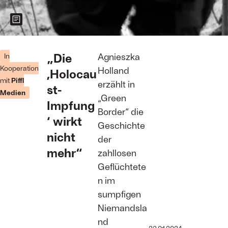
Zeigt weitere Informationen zum Bild
Belarus:
Geflüchtete
„Die
Agnieszka
In
als
Kooperation
Holland
,Holocau
Druckmittel
mit
Piffl
Foto: Agata
erzählt in
st-
Kubis
Medien
„Green
Impfung
Border“ die
‘ wirkt
Geschichte
nicht
der
mehr“
zahllosen
Geflüchtete
n im
sumpfigen
Niemandsla
nd