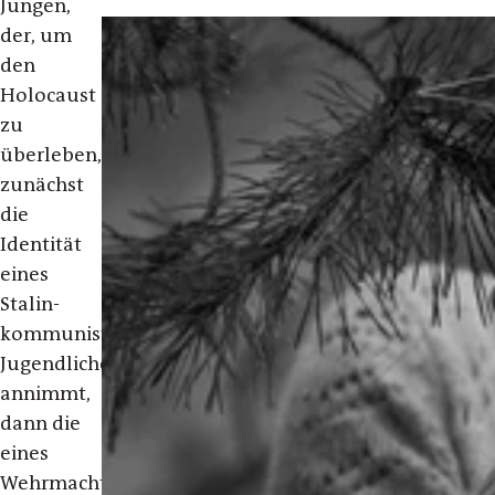
Jungen,
der, um
den
Holocaust
zu
überleben,
zunächst
die
Identität
eines
Stalin-
kommunistischen
Jugendlichen
annimmt,
dann die
eines
Wehrmachtssoldaten