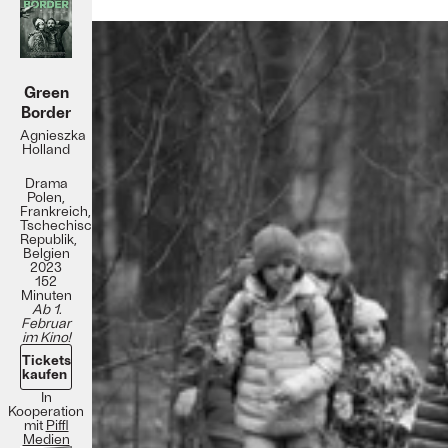
Green
Border
Agnieszka
Holland
Drama
Polen,
Frankreich,
Tschechische
Republik,
Belgien
2023
152
Minuten
Ab 1.
Februar
im Kino!
Tickets
kaufen
In
Kooperation
mit
Piffl
Medien