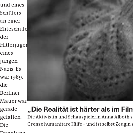
und eines
Schülers
an einer
Eliteschule
der
Hitlerjugend,
eines
jungen
Nazis. Es
war 1989,
die
Berliner
Mauer war
„Die Realität ist härter als im Fil
gerade
gefallen.
Die Aktivistin und Schauspielerin Anna Alboth sa
Grenze humanitäre Hilfe – und ist selbst Zeug
Die