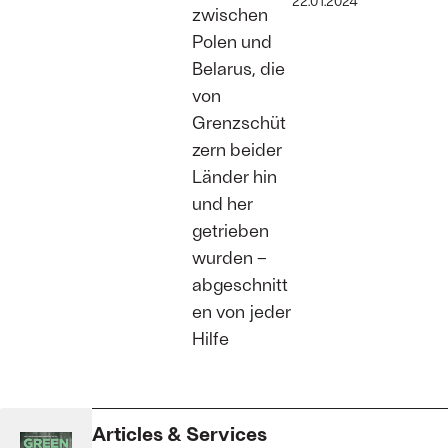
22.01.2024
zwischen
Polen und
Belarus, die
von
Grenzschüt
zern beider
Länder hin
und her
getrieben
wurden –
abgeschnitt
en von jeder
Hilfe
Articles & Services