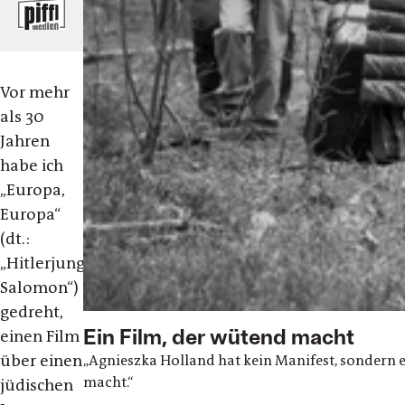
Vor mehr
als 30
Jahren
habe ich
„Europa,
Europa“
(dt.:
„Hitlerjunge
Salomon“)
gedreht,
Ein Film, der wütend macht
einen Film
über einen
„Agnieszka Holland hat kein Manifest, sondern e
macht.“
jüdischen