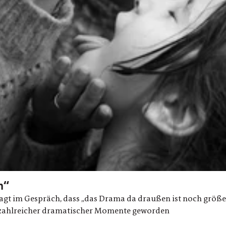
m“
gt im Gespräch, dass „das Drama da draußen ist noch größer [i
in zahlreicher dramatischer Momente geworden