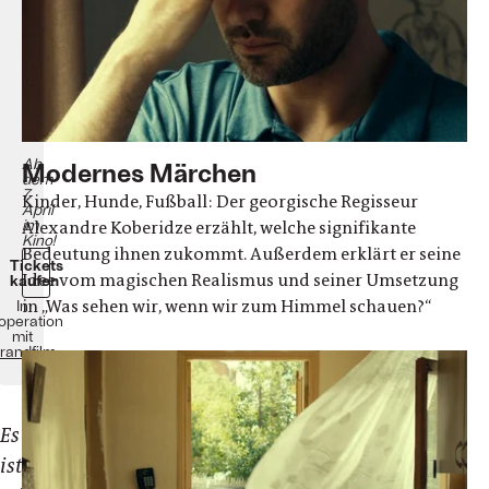
Alexandre
Koberidze
Drama
Deutschland/Georgien
2021
150
Minuten
Ab
Modernes Märchen
dem
7.
Kinder, Hunde, Fußball: Der georgische Regisseur
April
im
Alexandre Koberidze erzählt, welche signifikante
Kino!
Bedeutung ihnen zukommt. Außerdem erklärt er seine
Tickets
Idee vom magischen Realismus und seiner Umsetzung
kaufen
in „Was sehen wir, wenn wir zum Himmel schauen?“
In
operation
mit
randfilm
Es
ist