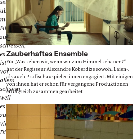
seltsam
über
meinen
Film
zu
schreiben,
Zauberhaftes Ensemble
es
Für „Was sehen wir, wenn wir zum Himmel schauen?“
ist
hat der Regisseur Alexandre Koberdize sowohl Laien-,
vor
als auch Profischauspieler:innen engagiert. Mit einigen
allem
von ihnen hat er schon für vergangene Produktionen
seltsam,
erfolgreich zusammen gearbeitet
weil
es
zu
viele
Dinge