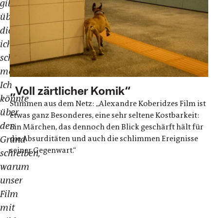
gibt,
über
die
ich
schreiben
möchte.
Ich
„Voll zärtlicher Komik“
könnte
Stimmen aus dem Netz: „Alexandre Koberidzes Film ist
über
etwas ganz Besonderes, eine sehr seltene Kostbarkeit:
den
Ein Märchen, das dennoch den Blick geschärft hält für
die Absurditäten und auch die schlimmen Ereignisse
Grund
seiner Gegenwart.“
schreiben,
warum
unser
Film
mit